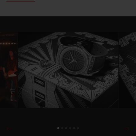
abenteuerlustiger Sammler und Liebhaber
von schönen Uhren und elektrischen
Gitarren. Sein Pioniergeist rückte ihn seit
der Konzeption der Big Bang in die Nähe
von Hublot. Und bewog ihn auch dazu, sich
in das Wild-Customs-Abenteuer zu stürzen,
bei dem er sich das Ziel gesteckt hat, die E-
Gitarren-Branche zu revolutionieren.
Gemeinsam schufen Hublot und Laurent
Picciotto jetzt die Classic Fusion Wild
Customs: eine Uhr mit unverwechselbarem
Design, das unübersehbar von der
ungezügelten Kreativität der beiden Partner