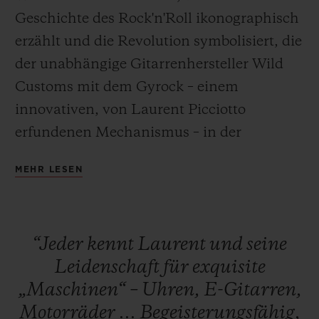
Geschichte des Rock'n'Roll ikonographisch
erzählt und die Revolution symbolisiert, die
der unabhängige Gitarrenhersteller Wild
Customs mit dem Gyrock – einem
KONTAKT
innovativen, von Laurent Picciotto
erfundenen Mechanismus – in der
Musikwelt entfesseln will. Gefertigt aus
MEHR LESEN
Titan oder Bronze in Antik-Optik, ist die
Classic Fusion Wild Customs der Inbegriff
von Coolness und Innovation. Eine
EINE BOUTIQUE FINDEN
“Jeder
kennt
Laurent
und
seine
Liebesgeschichte zwischen der
Leidenschaft
für
exquisite
Uhrmacherei und der Musik.
„Maschinen“
–
Uhren,
E-Gitarren,
Motorräder
...
Begeisterungsfähig,
Die Classic Fusion Wild Customs ist bis