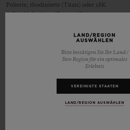
Polierte, rhodinierte (Titan) oder 18K
gelbgoldplattierte (Bronze) Zeiger
UHRWERK
LAND/REGION
AUSWÄHLEN
HUB1100: Hublot
Automatikwerk
Bitte bestätigen Sie Ihr Land /
Ihre Region für ein optimales
Gangreserve: 42 Stunden
Erlebnis
ARMBAND UND SCHLIESSE
VEREINIGTE STAATEN
Braunes oder schwarzes Armband aus
Kalbsleder im Vintagestil mit braunen oder
LAND/REGION AUSWÄHLEN
schwarzen Nähten und schwarzem
Kautschuk
Faltschließe aus schwarz gebürstetem