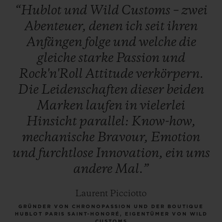
“Hublot
und
Wild
Customs
–
zwei
Abenteuer,
denen
ich
seit
ihren
Anfängen
folge
und
welche
die
gleiche
starke
Passion
und
Rock'n'Roll
Attitude
verkörpern.
Die
Leidenschaften
dieser
beiden
Marken
laufen
in
vielerlei
Hinsicht
parallel:
Know-how,
mechanische
Bravour,
Emotion
und
furchtlose
Innovation,
ein
ums
andere
Mal.”
Laurent Picciotto
GRÜNDER VON CHRONOPASSION UND DER BOUTIQUE
HUBLOT PARIS SAINT-HONORÉ, EIGENTÜMER VON WILD
CUSTOMS