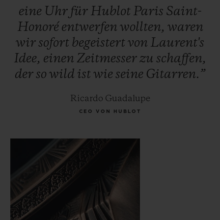
eine
Uhr
für
Hublot
Paris
Saint-
Honoré
entwerfen
wollten,
waren
wir
sofort
begeistert
von
Laurent's
Idee,
einen
Zeitmesser
zu
schaffen,
der
so
wild
ist
wie
seine
Gitarren.”
Ricardo Guadalupe
CEO VON HUBLOT