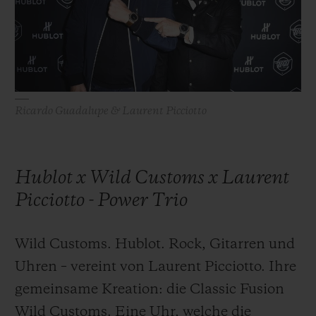
BIG BANG
BIG BANG
SPIRIT OF BIG
SUMMER MULTI-
PEACH CERAMIC
ESSENTIAL T
COLORED CERAMIC
EXKLUSIV ON
EXKLUSIVE DIENSTLEISTUNGEN
Ricardo Guadalupe & Laurent Picciotto
5+5-GARANTIE
HUBLOTISTA UND GARANTIEVERLÄNGERUNG
Hublot x Wild Customs x Laurent
VORAUSSICHTLICHE LIEFERZEIT
Picciotto - Power Trio
KOSTENLOSE LIEFERUNG & RÜCKSENDUNGEN
Wild Customs. Hublot. Rock, Gitarren und
Uhren – vereint von Laurent Picciotto. Ihre
SICHERE BEZAHLUNG
gemeinsame Kreation: die Classic Fusion
GESCHENKBEUTEL
Wild Customs. Eine Uhr, welche die