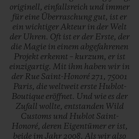
originell,
einfallsreich
und
immer
Ende Juli exklusiv in der
Hublot-Boutique
für
eine
Überraschung
gut,
ist
er
in der Rue Saint-Honoré 271, 75001 Paris
ein
wichtiger
Akteur
in
der
Welt
erhältlich.
der
Uhren.
Oft
ist
er
der
Erste,
der
die
Magie
in
einem
abgefahrenen
Projekt
erkennt
–
kurzum,
er
ist
einzigartig.
Mit
ihm
haben
wir
in
der
Rue
Saint-Honoré
271,
75001
Paris,
die
weltweit
erste
Hublot-
Boutique
eröffnet.
Und
wie
es
der
Zufall
wollte,
entstanden
Wild
Customs
und
Hublot
Saint-
Honoré,
deren
Eigentümer
er
ist,
beide
im
Jahr
2008.
Als
wir
also