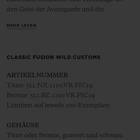
revolutionieren soll.
den Geist der Avantgarde und die
Industrialisierung im frühen 20.
MEHR LESEN
Jahrhundert, inspiriert vom berühmten
Empire State Building und seiner
prachtvollen Halle. Die blitzende Sekunde
CLASSIC FUSION WILD CUSTOMS
in Surf Green strahlt die Energie der
Rockmusik aus und feiert den Pioniergeist
ARTIKELNUMMER
der 1950er- und 1960er-Jahre – das goldene
Titan: 511.NX.1110.VR.PIC19
Zeitalter der E-Gitarre – und ihre
Bronze: 511.BZ.1110.VR.PIC19
unvergleichliche Kreativität. Die Uhr wird
Limitiert auf jeweils 100 Exemplare
von einem Mechanikwerk mit
automatischem Aufzug angetrieben und an
GEHÄUSE
einem Armband aus braunem Vintage-
Titan oder Bronze, graviert und schwarz
oder schwarzem Leder mit Kautschukfutter