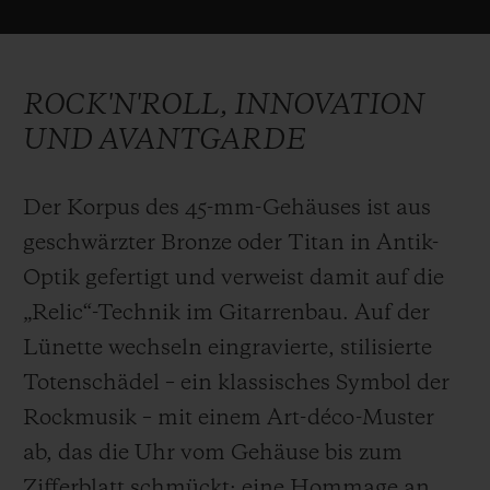
geprägt ist. Ein wilder Rock'n'Roll-Spirit,
der beide inspiriert, immer wieder
Innovationen zu entwickeln, mit völlig
ROCK'N'ROLL, INNOVATION
neuen Materialien und revolutionären
UND AVANTGARDE
Mechanismen. Die Schweizer Uhrenmarke
hat mehrere Patente für ihre Produkte
Der Korpus des 45-mm-Gehäuses ist aus
erhalten: für das kratzfeste Magic Gold,
geschwärzter Bronze oder Titan in Antik-
farbige Keramik und Saphirgläser sowie für
Optik gefertigt und verweist damit auf die
ihre Unico-, Meca-10- und Tourbillon-
„Relic“-Technik im Gitarrenbau. Auf der
Manufakturwerke. Wild Customs wiederum
Lünette wechseln eingravierte, stilisierte
wird im Juli in Nashville den Gyrock
Totenschädel – ein klassisches Symbol der
vorstellen – einen patentierten
Rockmusik – mit einem Art-déco-Muster
Mechanismus, der die Verwendung von
ab, das die Uhr vom Gehäuse bis zum
Tonabnehmern bei E-Gitarren
Zifferblatt schmückt: eine Hommage an