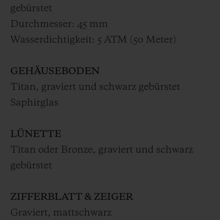
gebürstet
getragen. Die Classic Fusion Wild Customs
Durchmesser: 45 mm
ist in einer limitierten Auflage von 2x100
Wasserdichtigkeit: 5 ATM (50 Meter)
nummerierten Exemplaren erhältlich.
Begleitet wird sie von einem Plektrum aus
GEHÄUSEBODEN
geschwärzter Bronze und gealtertem Titan
Titan, graviert und schwarz gebürstet
sowie einer exklusiven Box, die von den
Saphirglas
beiden Marken inspiriert ist.
Die Classic Fusion Wild Customs ist bis
LÜNETTE
Ende Juli exklusiv in der
Hublot-Boutique
Titan oder Bronze, graviert und schwarz
in der Rue Saint-Honoré 271, 75001 Paris
gebürstet
erhältlich und ab August in anderen
Partner-Boutiquen.
ZIFFERBLATT & ZEIGER
Graviert, mattschwarz