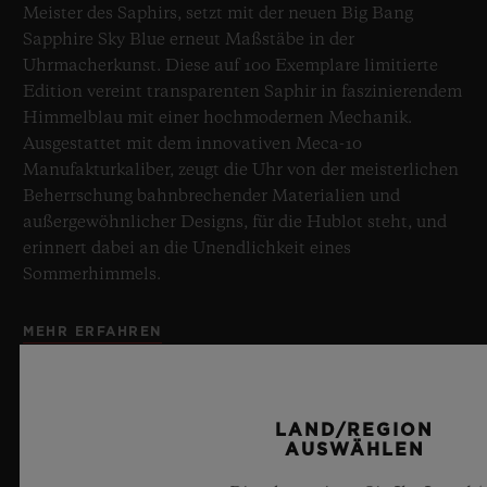
Meister des Saphirs, setzt mit der neuen Big Bang
Sapphire Sky Blue erneut Maßstäbe in der
Uhrmacherkunst. Diese auf 100 Exemplare limitierte
Edition vereint transparenten Saphir in faszinierendem
Himmelblau mit einer hochmodernen Mechanik.
Ausgestattet mit dem innovativen Meca-10
Manufakturkaliber, zeugt die Uhr von der meisterlichen
Beherrschung bahnbrechender Materialien und
außergewöhnlicher Designs, für die Hublot steht, und
erinnert dabei an die Unendlichkeit eines
Sommerhimmels.
MEHR ERFAHREN
LAND/REGION
AUSWÄHLEN