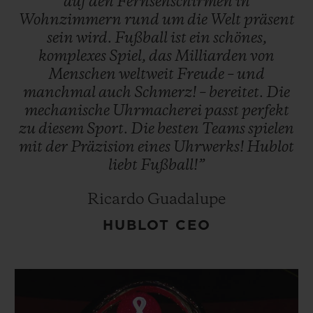
auf
den
Fernsehschirmen
in
Wohnzimmern
rund
um
die
Welt
präsent
sein
wird.
Fußball
ist
ein
schönes,
komplexes
Spiel,
das
Milliarden
von
Menschen
weltweit
Freude
–
und
manchmal
auch
Schmerz!
–
bereitet.
Die
mechanische
Uhrmacherei
passt
perfekt
zu
diesem
Sport.
Die
besten
Teams
spielen
mit
der
Präzision
eines
Uhrwerks!
Hublot
liebt
Fußball!”
Ricardo Guadalupe
HUBLOT CEO