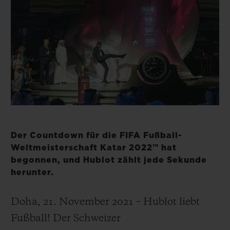
BIG BANG
BIG BANG
SPIRIT OF BIG
SUMMER MULTI-
PEACH CERAMIC
ESSENTIAL T
COLORED CERAMIC
EXKLUSIV ON
EXKLUSIVE DIENSTLEISTUNGEN
5+5-GARANTIE
HUBLOTISTA UND GARANTIEVERLÄNGERUNG
Der Countdown für die FIFA Fußball-
VORAUSSICHTLICHE LIEFERZEIT
Weltmeisterschaft Katar 2022™ hat
begonnen, und Hublot zählt jede Sekunde
KOSTENLOSE LIEFERUNG & RÜCKSENDUNGEN
herunter.
SICHERE BEZAHLUNG
Doha, 21. November 2021 – Hublot liebt
Fußball! Der Schweizer
GESCHENKBEUTEL