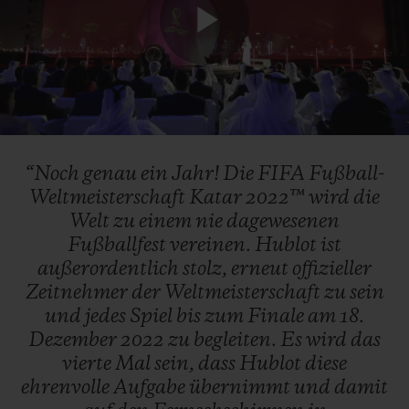
Play
Video
“Noch
genau
ein
Jahr!
Die
FIFA
Fußball-
Weltmeisterschaft
Katar
2022™
wird
die
Welt
zu
einem
nie
dagewesenen
Fußballfest
vereinen.
Hublot
ist
außerordentlich
stolz,
erneut
offizieller
Zeitnehmer
der
Weltmeisterschaft
zu
sein
und
jedes
Spiel
bis
zum
Finale
am
18.
Dezember
2022
zu
begleiten.
Es
wird
das
vierte
Mal
sein,
dass
Hublot
diese
ehrenvolle
Aufgabe
übernimmt
und
damit