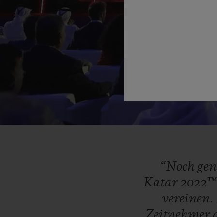
“Noch
ge
Katar
2022
vereinen.
Zeitnehmer