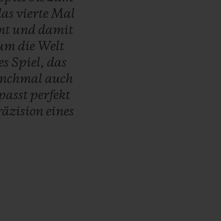
das
vierte
Mal
mt
und
damit
um
die
Welt
es
Spiel,
das
nchmal
auch
passt
perfekt
räzision
eines