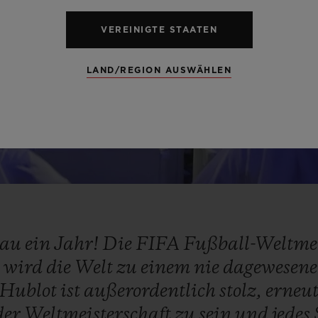
Video
VEREINIGTE STAATEN
LAND/REGION AUSWÄHLEN
nau
ein
Jahr!
Die
FIFA
Fußball-Weltmei
™
wird
die
Welt
zu
einem
nie
dagewesen
Hublot
ist
außerordentlich
stolz,
erneu
der
Weltmeisterschaft
zu
sein
und
jedes