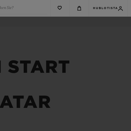
hen Sie?
HUBLOTISTA
M START
KATAR