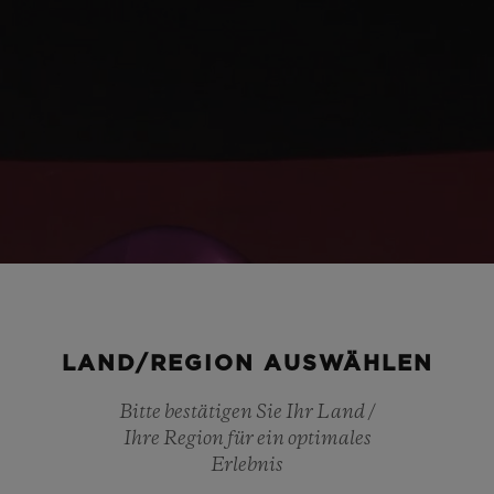
LAND/REGION AUSWÄHLEN
Play
Bitte bestätigen Sie Ihr Land /
Ihre Region für ein optimales
Erlebnis