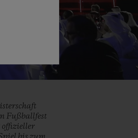
sterschaft
en
Fußballfest
t
offizieller
Spiel
bis
zum