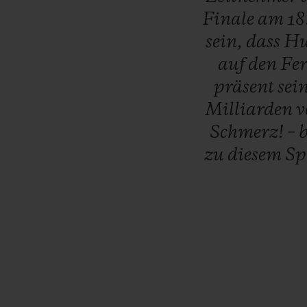
Finale
am
18
sein,
dass
Hu
auf
den
Fe
präsent
sei
Milliarden
v
Schmerz!
–
b
zu
diesem
Sp