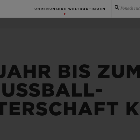
Wonach suc
UHREN
UNSERE WELT
BOUTIQUEN
JAHR BIS ZU
FUSSBALL-
TERSCHAFT 