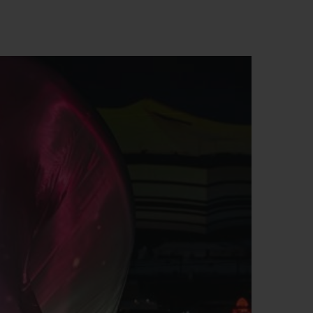
T OF BIG BANG
BIG BANG
NTIAL TAUPE
RELOADED ALL BLACK
USIV ONLINE
EFERUNG
SICHERE BEZAHLUNG
GESCHENKBEUTEL
UNGEN
EINE BOUTIQUE FINDEN