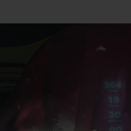
BIG BANG
SPIRI
D
PEACH CERAMIC
ESSE
EXKL
NGEN
UBLOTISTA UND
VORAUSSICHTLICHE
KOSTENLOSE LI
NTIEVERLÄNGERUNG
LIEFERZEIT
& RÜCKSEND
KONTAKT