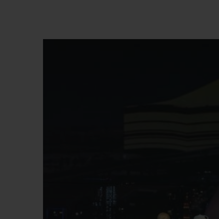
BIG BANG
SUMMER MULTI-COLORE
CERAMIC
EXKLUSIVE DIENSTLEISTU
5+5-GARANTIE
H
GARA