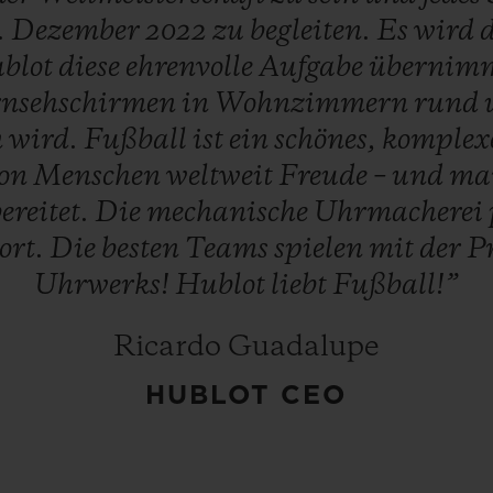
.
Dezember
2022
zu
begleiten.
Es
wird
blot
diese
ehrenvolle
Aufgabe
übernim
rnsehschirmen
in
Wohnzimmern
rund
n
wird.
Fußball
ist
ein
schönes,
komplex
on
Menschen
weltweit
Freude
–
und
ma
ereitet.
Die
mechanische
Uhrmacherei
ort.
Die
besten
Teams
spielen
mit
der
P
Uhrwerks!
Hublot
liebt
Fußball!”
Ricardo Guadalupe
HUBLOT CEO