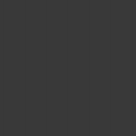
BIG BANG
BIG BANG
SPIRIT OF BIG
SUMMER MULTI-
PEACH CERAMIC
ESSENTIAL T
COLORED CERAMIC
EXKLUSIV ON
EXKLUSIVE DIENSTLEISTUNGEN
5+5-GARANTIE
HUBLOTISTA UND GARANTIEVERLÄNGERUNG
VORAUSSICHTLICHE LIEFERZEIT
KOSTENLOSE LIEFERUNG & RÜCKSENDUNGEN
SICHERE BEZAHLUNG
GESCHENKBEUTEL