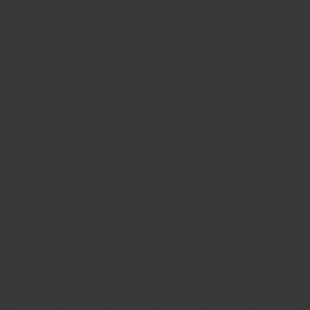
BIG BANG
BIG BANG
SPIRIT OF BIG
SUMMER MULTI-
PEACH CERAMIC
ESSENTIAL T
COLORED CERAMIC
EXKLUSIV ON
EXKLUSIVE DIENSTLEISTUNGEN
5+5-GARANTIE
HUBLOTISTA UND GARANTIEVERLÄNGERUNG
VORAUSSICHTLICHE LIEFERZEIT
KOSTENLOSE LIEFERUNG & RÜCKSENDUNGEN
SICHERE BEZAHLUNG
GESCHENKBEUTEL