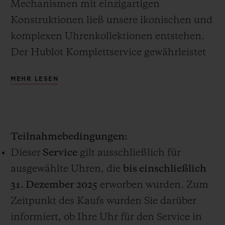
Mechanismen mit einzigartigen
Konstruktionen ließ unsere ikonischen und
komplexen Uhrenkollektionen entstehen.
Der Hublot Komplettservice gewährleistet
KONTAKT
die fortwährende Präzision unserer
MEHR LESEN
erlesenen Uhren.
Der kostenlose Komplettservice im Wert
von CHF 1.000, ist ein einmaliger
Teilnahmebedingungen:
kostenloser Service, der nur für
Dieser
Service
gilt ausschließlich für
ausgewählte Uhren verfügbar ist, die online
EINE BOUTIQUE FINDEN
ausgewählte Uhren, die
bis einschließlich
auf www.hublot.com oder in einer Hublot
31. Dezember 2025
erworben wurden. Zum
Boutique erworben wurden (der „Service“).
Zeitpunkt des Kaufs wurden Sie darüber
Die Modelle UNICO, EL PRIMERO und
informiert, ob Ihre Uhr für den Service in