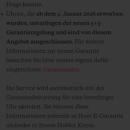
MECA-10 sowie Uhren mit großen
Frage kommt.
Komplikationen sind derzeit von diesem
Uhren, die
ab dem 1. Januar 2026 erworben
Service abgedeckt. Hublot behält sich
wurden, unterliegen der neuen 5+5-
jedoch das Recht vor, nach eigenem
Garantieregelung und sind von diesem
Ermessen die für den Service in Frage
Angebot ausgeschlossen.
Für weitere
kommenden Uhrwerke zu ändern oder das
Informationen zur neuen Garantie
Serviceangebot jederzeit für Uhren zu
besuchen Sie bitte unsere eigens dafür
beenden, die nach einer solchen Änderung
eingerichtete
Garantieseite.
oder Beendigung verkauft werden.
Ihr Service wird automatisch mit der
Garantieaktivierung für eine berechtigte
Uhr aktiviert. Sie können diese
Informationen jederzeit in Ihrer E-Garantie
und/oder in Ihrem Hublot Konto