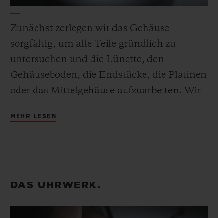
Zunächst zerlegen wir das Gehäuse
sorgfältig, um alle Teile gründlich zu
untersuchen und die Lünette, den
Gehäuseboden, die Endstücke, die Platinen
oder das Mittelgehäuse aufzuarbeiten. Wir
tauschen die nicht funktionierenden Teile
MEHR LESEN
aus.
Wir polieren (soweit möglich),
mikrostrahlen oder satinieren im
Anschluss alle Metallteile entsprechend
DAS UHRWERK.
ihrem ursprünglichen Finish und
sandstrahlen alle matten