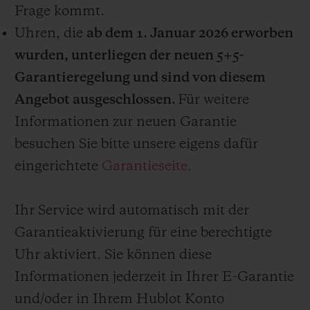
MECA-10 sowie Uhren mit großen
Frage kommt.
Komplikationen sind derzeit von diesem
Uhren, die
ab dem 1. Januar 2026 erworben
Service abgedeckt. Hublot behält sich
wurden, unterliegen der neuen 5+5-
jedoch das Recht vor, nach eigenem
Garantieregelung und sind von diesem
Ermessen die für den Service in Frage
Angebot ausgeschlossen.
Für weitere
kommenden Uhrwerke zu ändern oder das
Informationen zur neuen Garantie
Serviceangebot jederzeit für Uhren zu
besuchen Sie bitte unsere eigens dafür
beenden, die nach einer solchen Änderung
eingerichtete
Garantieseite.
oder Beendigung verkauft werden.
Ihr Service wird automatisch mit der
Garantieaktivierung für eine berechtigte
Uhr aktiviert. Sie können diese
Informationen jederzeit in Ihrer E-Garantie
und/oder in Ihrem Hublot Konto