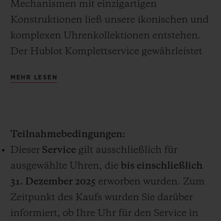
Mechanismen mit einzigartigen
Konstruktionen ließ unsere ikonischen und
komplexen Uhrenkollektionen entstehen.
Der Hublot Komplettservice gewährleistet
KONTAKT
die fortwährende Präzision unserer
MEHR LESEN
erlesenen Uhren.
Der kostenlose Komplettservice im Wert
von CHF 1.000, ist ein einmaliger
Teilnahmebedingungen:
kostenloser Service, der nur für
Dieser
Service
gilt ausschließlich für
ausgewählte Uhren verfügbar ist, die online
EINE BOUTIQUE FINDEN
ausgewählte Uhren, die
bis einschließlich
auf www.hublot.com oder in einer Hublot
31. Dezember 2025
erworben wurden. Zum
Boutique erworben wurden (der „Service“).
Zeitpunkt des Kaufs wurden Sie darüber
Die Modelle UNICO, EL PRIMERO und
informiert, ob Ihre Uhr für den Service in