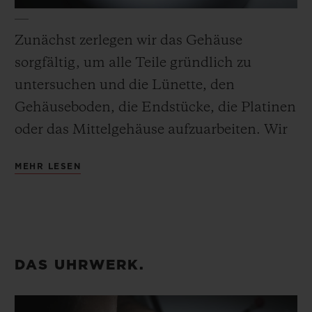
Zunächst zerlegen wir das Gehäuse
sorgfältig, um alle Teile gründlich zu
untersuchen und die Lünette, den
Gehäuseboden, die Endstücke, die Platinen
oder das Mittelgehäuse aufzuarbeiten. Wir
tauschen die nicht funktionierenden Teile
MEHR LESEN
aus.
Wir polieren (soweit möglich),
mikrostrahlen oder satinieren im
Anschluss alle Metallteile entsprechend
DAS UHRWERK.
ihrem ursprünglichen Finish und
sandstrahlen alle matten