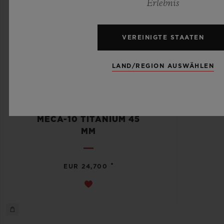
Erlebnis
VEREINIGTE STAATEN
LAND/REGION AUSWÄHLEN
BIG BANG
MECA-10 TITANIUM 45
MM
•
EUR 24,700