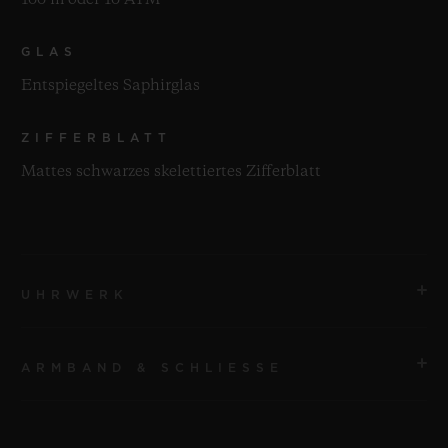
100 m oder 10 ATM
GLAS
Entspiegeltes Saphirglas
ZIFFERBLATT
Mattes schwarzes skelettiertes Zifferblatt
UHRWERK
ARMBAND & SCHLIESSE
UHRWERK
HUB1280 UNICO Automatisches Manufaktur-
Chronographenwerk mit Flyback-Funktion und