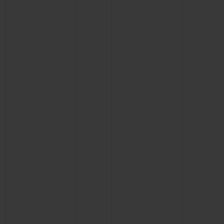
BIG BANG
BIG BANG
SPIRIT OF BIG
SUMMER MULTI-
PEACH CERAMIC
ESSENTIAL T
COLORED CERAMIC
EXKLUSIV ON
EXKLUSIVE DIENSTLEISTUNGEN
5+5-GARANTIE
HUBLOTISTA UND GARANTIEVERLÄNGERUNG
VORAUSSICHTLICHE LIEFERZEIT
KOSTENLOSE LIEFERUNG & RÜCKSENDUNGEN
SICHERE BEZAHLUNG
GESCHENKBEUTEL