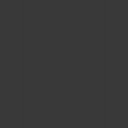
BIG BANG
BIG BANG
SPIRIT OF BIG
SUMMER MULTI-
PEACH CERAMIC
ESSENTIAL T
COLORED CERAMIC
EXKLUSIV ON
EXKLUSIVE DIENSTLEISTUNGEN
5+5-GARANTIE
HUBLOTISTA UND GARANTIEVERLÄNGERUNG
VORAUSSICHTLICHE LIEFERZEIT
KOSTENLOSE LIEFERUNG & RÜCKSENDUNGEN
SICHERE BEZAHLUNG
GESCHENKBEUTEL