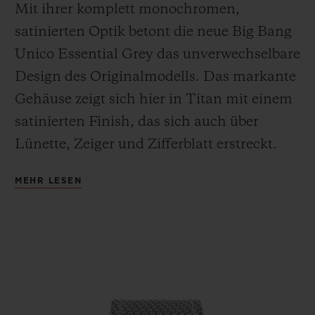
Mit ihrer komplett monochromen,
satinierten Optik betont die neue Big Bang
Unico Essential Grey das unverwechselbare
Design des Originalmodells. Das markante
Gehäuse zeigt sich hier in Titan mit einem
satinierten Finish, das sich auch über
Lünette, Zeiger und Zifferblatt erstreckt.
Dank der Leichtigkeit dieses Metalls
MEHR LESEN
zeichnet sich die Uhr mit einem besonders
angenehmen Tragekomfort aus.
Das Herz der Big Bang Unico Essential
Grey schlägt im Takt des
Manufakturkalibers HUB1280 – ein