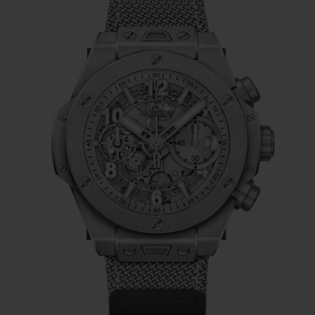
Chronographenwerk mit Säulenrad, das
über eine Gangreserve von 72 Stunden
verfügt. Mit einem Durchmesser von 42
Millimetern und einer Bauhöhe von 14,5
Millimetern kann sie von Männern und
Frauen gleichermaßen getragen werden.
Der Stil dieser Unisex-Uhr lässt sich dank
der beiden Armbänder, die der Big Bang
Unico Essential Grey
beiliegen, nach
Belieben variieren. Das erste Band besticht
mit grauem, geriffeltem Kautschuk, das
zweite mit einem Velcro Klettverschluss –
einer schweizerischen Erfindung. Der
Wechsel vom einem zum anderen Band