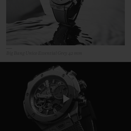
BIG BANG
BIG BANG
SPIRIT OF BIG
SUMMER MULTI-
PEACH CERAMIC
ESSENTIAL T
COLORED CERAMIC
EXKLUSIV ON
EXKLUSIVE DIENSTLEISTUNGEN
5+5-GARANTIE
Big Bang Unico Essential Grey 42 mm
HUBLOTISTA UND GARANTIEVERLÄNGERUNG
VORAUSSICHTLICHE LIEFERZEIT
KOSTENLOSE LIEFERUNG & RÜCKSENDUNGEN
Play
SICHERE BEZAHLUNG
GESCHENKBEUTEL