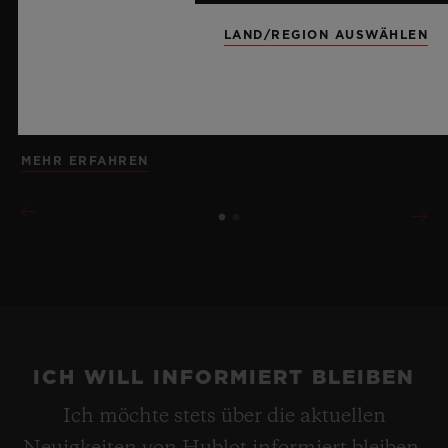
Manufakturkaliber, zeugt die Uhr von der meisterlichen
LAND/REGION AUSWÄHLEN
Beherrschung bahnbrechender Materialien und
außergewöhnlicher Designs, für die Hublot steht, und
erinnert dabei an die Unendlichkeit eines
Sommerhimmels.
MEHR ERFAHREN
ICH WILL INFORMIERT BLEIBEN
Ich möchte stets über die aktuellen