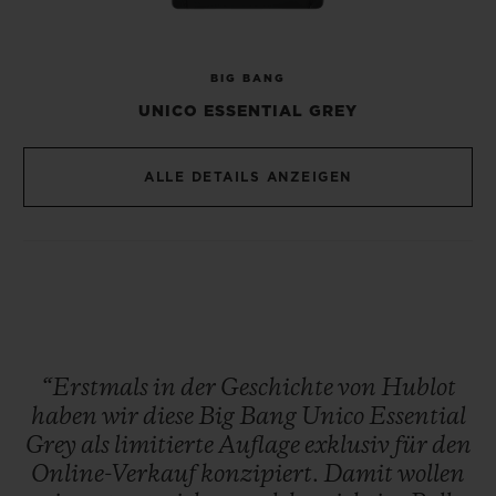
gestaltet sich durch das von Hublot
patentierte One-Click-System denkbar
BIG BANG
einfach.
UNICO ESSENTIAL GREY
Mit ihrem metallgrauen Erscheinungsbild
ALLE DETAILS ANZEIGEN
ist die Big Bang Unico Essential Grey, von
der nur 200 Exemplare produziert werden,
auf den ersten Blick unverkennbar. Die
limitierte Edition ist ausschließlich online
auf der Website hublot.com erhältlich und
wird nicht im stationären Handel
“Erstmals
in
der
Geschichte
von
Hublot
angeboten. Ein künftiges Sammlerstück!
haben
wir
diese
Big
Bang
Unico
Essential
Grey
als
limitierte
Auflage
exklusiv
für
den
Online-Verkauf
konzipiert.
Damit
wollen
Ausschließlich über die US-amerikanische