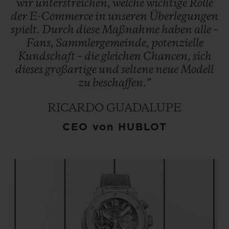
wir
unterstreichen,
welche
wichtige
Rolle
Website von Hublot besteht die
der
E-Commerce
in
unseren
Überlegungen
Möglichkeit, Bestellungen bis zu 30 000
spielt.
Durch
diese
Maßnahme
haben
alle
–
USD mit Kryptowährungen via BitPay zu
Fans,
Sammlergemeinde,
potenzielle
begleichen.
Kundschaft
–
die
gleichen
Chancen,
sich
dieses
großartige
und
seltene
neue
Modell
zu
beschaffen.”
RICARDO GUADALUPE
CEO von HUBLOT