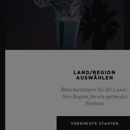
BIG BANG SAPPHIRE SKY BLUE
LAND/REGION
AUSWÄHLEN
8. Juli 2026, Nyon, Schweiz – Hublot, unbestrittener
Bitte bestätigen Sie Ihr Land /
Meister des Saphirs, setzt mit der neuen Big Bang
Ihre Region für ein optimales
Sapphire Sky Blue erneut Maßstäbe in der
Erlebnis
Uhrmacherkunst. Diese auf 100 Exemplare limitierte
Edition vereint transparenten Saphir in faszinierendem
Himmelblau mit einer hochmodernen Mechanik.
VEREINIGTE STAATEN
Ausgestattet mit dem innovativen Meca-10