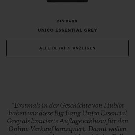
gestaltet sich durch das von Hublot
patentierte One-Click-System denkbar
BIG BANG
einfach.
UNICO ESSENTIAL GREY
Mit ihrem metallgrauen Erscheinungsbild
ALLE DETAILS ANZEIGEN
ist die Big Bang Unico Essential Grey, von
der nur 200 Exemplare produziert werden,
auf den ersten Blick unverkennbar. Die
limitierte Edition ist ausschließlich online
auf der Website hublot.com erhältlich und
wird nicht im stationären Handel
“Erstmals
in
der
Geschichte
von
Hublot
angeboten. Ein künftiges Sammlerstück!
haben
wir
diese
Big
Bang
Unico
Essential
Grey
als
limitierte
Auflage
exklusiv
für
den
Online-Verkauf
konzipiert.
Damit
wollen
Ausschließlich über die US-amerikanische