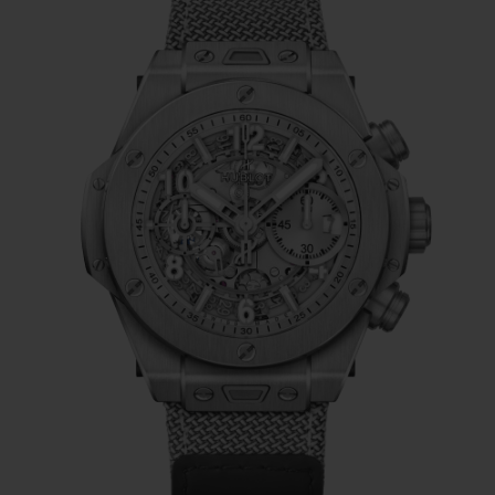
Chronographenwerk mit Säulenrad, das
über eine Gangreserve von 72 Stunden
verfügt. Mit einem Durchmesser von 42
Millimetern und einer Bauhöhe von 14,5
Millimetern kann sie von Männern und
Frauen gleichermaßen getragen werden.
Der Stil dieser Unisex-Uhr lässt sich dank
der beiden Armbänder, die der Big Bang
Unico Essential Grey
beiliegen, nach
Belieben variieren. Das erste Band besticht
mit grauem, geriffeltem Kautschuk, das
zweite mit einem Velcro Klettverschluss –
einer schweizerischen Erfindung. Der
Wechsel vom einem zum anderen Band