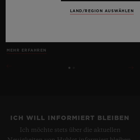
Manufakturkaliber, zeugt die Uhr von der meisterlichen
LAND/REGION AUSWÄHLEN
Beherrschung bahnbrechender Materialien und
außergewöhnlicher Designs, für die Hublot steht, und
erinnert dabei an die Unendlichkeit eines
Sommerhimmels.
MEHR ERFAHREN
ICH WILL INFORMIERT BLEIBEN
Ich möchte stets über die aktuellen