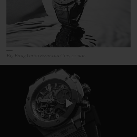
BIG BANG
BIG BANG
SPIRIT OF BIG
SUMMER MULTI-
PEACH CERAMIC
ESSENTIAL T
COLORED CERAMIC
EXKLUSIV ON
EXKLUSIVE DIENSTLEISTUNGEN
5+5-GARANTIE
Big Bang Unico Essential Grey 42 mm
HUBLOTISTA UND GARANTIEVERLÄNGERUNG
VORAUSSICHTLICHE LIEFERZEIT
KOSTENLOSE LIEFERUNG & RÜCKSENDUNGEN
Play
SICHERE BEZAHLUNG
GESCHENKBEUTEL