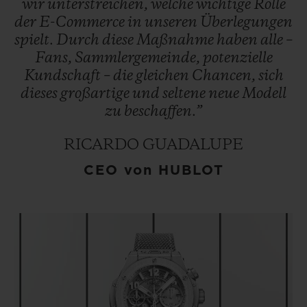
wir
unterstreichen,
welche
wichtige
Rolle
Website von Hublot besteht die
der
E-Commerce
in
unseren
Überlegungen
Möglichkeit, Bestellungen bis zu 30 000
spielt.
Durch
diese
Maßnahme
haben
alle
–
USD mit Kryptowährungen via BitPay zu
Fans,
Sammlergemeinde,
potenzielle
begleichen.
Kundschaft
–
die
gleichen
Chancen,
sich
dieses
großartige
und
seltene
neue
Modell
zu
beschaffen.”
RICARDO GUADALUPE
CEO von HUBLOT