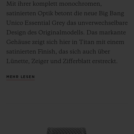
Mit ihrer komplett monochromen,
satinierten Optik betont die neue Big Bang
Unico Essential Grey das unverwechselbare
Design des Originalmodells. Das markante
Gehäuse zeigt sich hier in Titan mit einem
satinierten Finish, das sich auch über
Lünette, Zeiger und Zifferblatt erstreckt.
Dank der Leichtigkeit dieses Metalls
MEHR LESEN
zeichnet sich die Uhr mit einem besonders
angenehmen Tragekomfort aus.
Das Herz der Big Bang Unico Essential
Grey schlägt im Takt des
Manufakturkalibers HUB1280 – ein