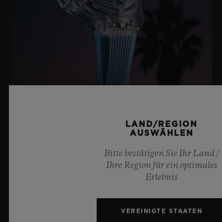
BIG BANG SAPPHIRE SKY BLUE
LAND/REGION
AUSWÄHLEN
8. Juli 2026, Nyon, Schweiz – Hublot, unbestrittener
Bitte bestätigen Sie Ihr Land /
Meister des Saphirs, setzt mit der neuen Big Bang
Ihre Region für ein optimales
Sapphire Sky Blue erneut Maßstäbe in der
Erlebnis
Uhrmacherkunst. Diese auf 100 Exemplare limitierte
Edition vereint transparenten Saphir in faszinierendem
Himmelblau mit einer hochmodernen Mechanik.
VEREINIGTE STAATEN
Ausgestattet mit dem innovativen Meca-10