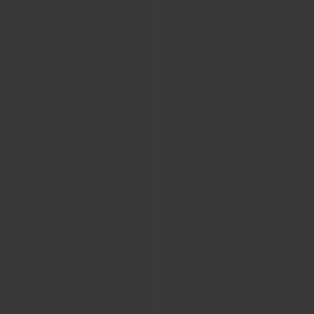
BIG BANG
BIG BANG
SPIRIT OF BIG
SUMMER MULTI-
PEACH CERAMIC
ESSENTIAL T
COLORED CERAMIC
EXKLUSIV ON
EXKLUSIVE DIENSTLEISTUNGEN
5+5-GARANTIE
HUBLOTISTA UND GARANTIEVERLÄNGERUNG
VORAUSSICHTLICHE LIEFERZEIT
KOSTENLOSE LIEFERUNG & RÜCKSENDUNGEN
SICHERE BEZAHLUNG
GESCHENKBEUTEL