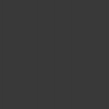
BIG BANG
BIG BANG
SPIRIT OF BIG
SUMMER MULTI-
PEACH CERAMIC
ESSENTIAL T
COLORED CERAMIC
EXKLUSIV ON
EXKLUSIVE DIENSTLEISTUNGEN
5+5-GARANTIE
HUBLOTISTA UND GARANTIEVERLÄNGERUNG
VORAUSSICHTLICHE LIEFERZEIT
KOSTENLOSE LIEFERUNG & RÜCKSENDUNGEN
SICHERE BEZAHLUNG
GESCHENKBEUTEL