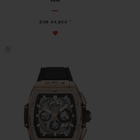
MM
•
EUR 44,800