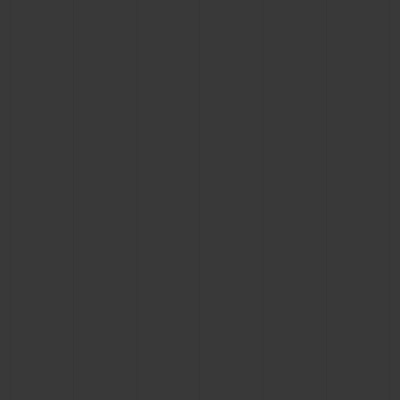
BIG BANG
BIG BANG
SPIRIT OF BIG
SUMMER MULTI-
PEACH CERAMIC
ESSENTIAL T
COLORED CERAMIC
EXKLUSIV ON
EXKLUSIVE DIENSTLEISTUNGEN
5+5-GARANTIE
HUBLOTISTA UND GARANTIEVERLÄNGERUNG
VORAUSSICHTLICHE LIEFERZEIT
KOSTENLOSE LIEFERUNG & RÜCKSENDUNGEN
SICHERE BEZAHLUNG
GESCHENKBEUTEL