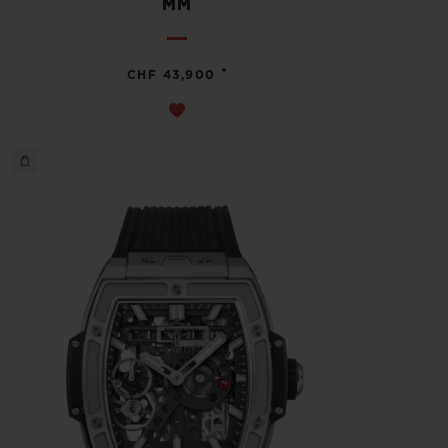
MM
•
CHF 43,900