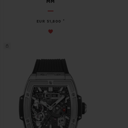
MM
•
EUR 51,800