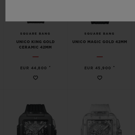
SQUARE BANG
SQUARE BANG
UNICO KING GOLD
UNICO MAGIC GOLD 42MM
CERAMIC 42MM
•
•
EUR 44,800
EUR 45,900