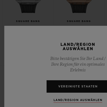
SQUARE BANG
SQUARE BANG
UNICO TITANIUM CERAMIC
UNICO KING GOLD 42MM
42MM
LAND/REGION
•
•
AUSWÄHLEN
EUR 27,000
EUR 48,300
Bitte bestätigen Sie Ihr Land /
Ihre Region für ein optimales
Erlebnis
VEREINIGTE STAATEN
LAND/REGION AUSWÄHLEN