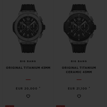
BIG BANG
BIG BANG
SPIRIT OF BIG
SUMMER MULTI-
PEACH CERAMIC
ESSENTIAL T
COLORED CERAMIC
EXKLUSIV ON
KONTAKT
BIG BANG
BIG BANG
ORIGINAL TITANIUM 43MM
ORIGINAL TITANIUM
CERAMIC 43MM
•
•
EUR 20,000
EUR 21,100
EINE BOUTIQUE FINDEN