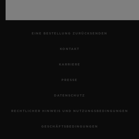
EINEN TERMIN VEREINBAREN
BESTELLUNG VERFOLGEN
EINE BESTELLUNG ZURÜCKSENDEN
KONTAKT
KARRIERE
PRESSE
DATENSCHUTZ
RECHTLICHER HINWEIS UND NUTZUNGSBEDINGUNGEN
GESCHÄFTSBEDINGUNGEN