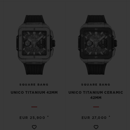
BIG BANG
BIG BANG
SPIRIT OF BIG
SUMMER MULTI-
PEACH CERAMIC
ESSENTIAL T
COLORED CERAMIC
EXKLUSIV ON
KONTAKT
SQUARE BANG
SQUARE BANG
UNICO TITANIUM 42MM
UNICO TITANIUM CERAMIC
42MM
•
•
EINE BOUTIQUE FINDEN
EUR 25,900
EUR 27,000