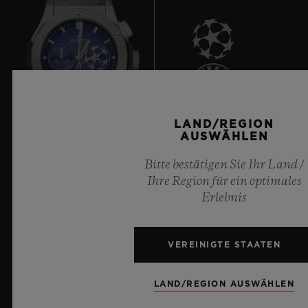
9
LAND/REGION
AUSWÄHLEN
Offizieller Zeitnehmer der UEFA Champions League
Bitte bestätigen Sie Ihr Land /
Ihre Region für ein optimales
Erlebnis
VEREINIGTE STAATEN
NEWSLETTER
KUNDENDIENST
LAND/REGION AUSWÄHLEN