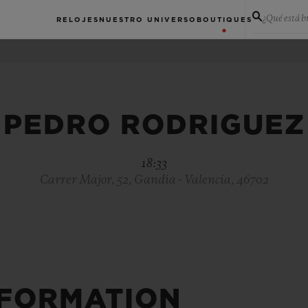
¿Qué está 
RELOJES
NUESTRO UNIVERSO
BOUTIQUES
PEDRO RODRIGUEZ
18:33
Carrer Major, 52, Gandia - Valencia, 46702
NFORMATION