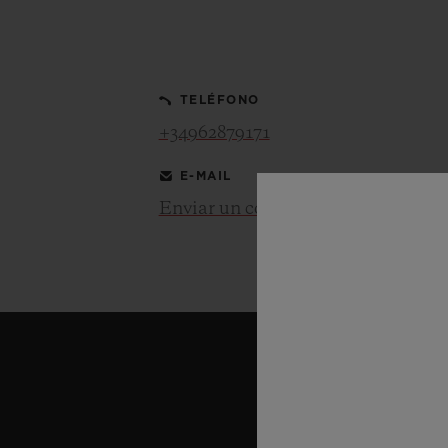
BIG BANG
SUMMER MULTI-COLORED
CERAMIC
TELÉFONO
SERVICIOS EXCLUSIVOS
+34962879171
E-MAIL
GARANTÍA 5+5
HU
GARA
Enviar un correo electrónico
C