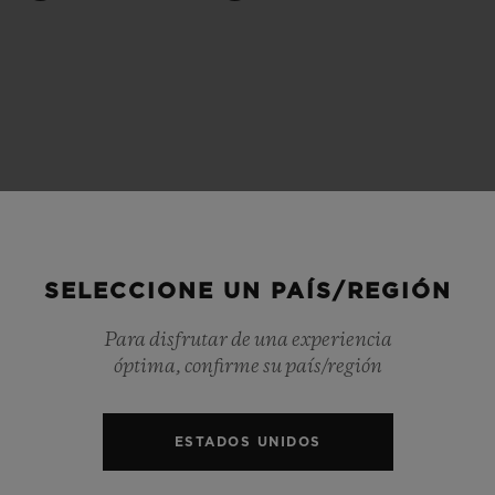
BIG BANG
SPIRIT OF 
PEACH CERAMIC
ESSENTIA
EXCLUSIVO
BLOTISTA Y
ENTREGA PREVISTA
DEVOLUCIONES Y
NTÍA AMPLIADA
ENVÍOS GRATUITO
SELECCIONE UN PAÍS/REGIÓN
Para disfrutar de una experiencia
ONTACTO
ENCO
óptima, confirme su país/región
ESTADOS UNIDOS