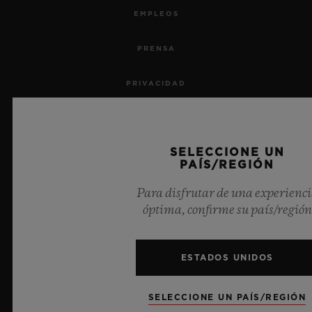
EMPLEOS
PRENSA
PRIVACIDAD
AVISO LEGAL Y CONDICIONES DE USO
SELECCIONE UN
TÉRMINOS Y CONDICIONES
PAÍS/REGIÓN
COMPROMISO ÉTICO
Para disfrutar de una experienc
óptima, confirme su país/región
ACCESIBILIDAD
ESTADOS UNIDOS
TRANSPARENCIA MSA
MAPA DEL SITIO
SELECCIONE UN PAÍS/REGIÓN