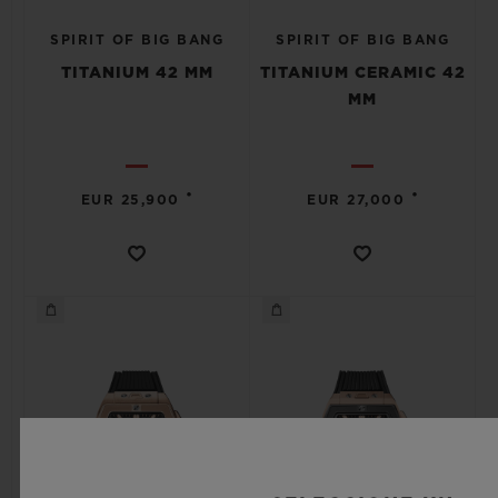
SPIRIT OF BIG BANG
SPIRIT OF BIG BANG
TITANIUM 42 MM
TITANIUM CERAMIC 42
MM
•
•
EUR 25,900
EUR 27,000