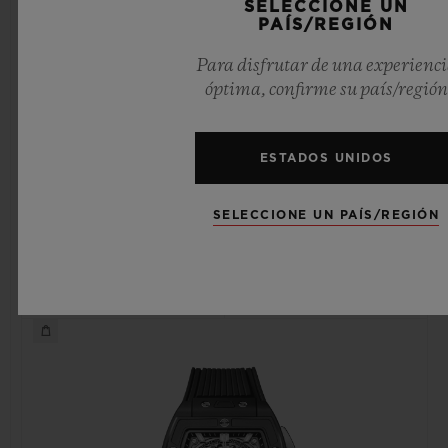
SELECCIONE UN
PAÍS/REGIÓN
Para disfrutar de una experienc
óptima, confirme su país/región
SPIRIT OF BIG BANG
SPIRIT OF BIG BANG
KING GOLD 42 MM
KING GOLD CERAMIC
42 MM
ESTADOS UNIDOS
SELECCIONE UN PAÍS/REGIÓN
•
•
EUR 48,300
EUR 44,800