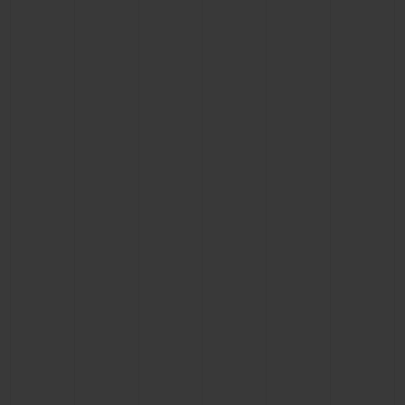
BIG BANG
BIG BANG
SPIRIT OF BIG
SUMMER MULTI-
PEACH CERAMIC
ESSENTIAL T
COLORED CERAMIC
EXCLUSIV
ONLINE
SERVICIOS EXCLUSIVOS
GARANTÍA 5+5
HUBLOTISTA Y GARANTÍA AMPLIADA
ENTREGA PREVISTA
DEVOLUCIONES Y ENVÍOS GRATUITOS
PAGO SEGURO
ESTUCHE DE REGALO