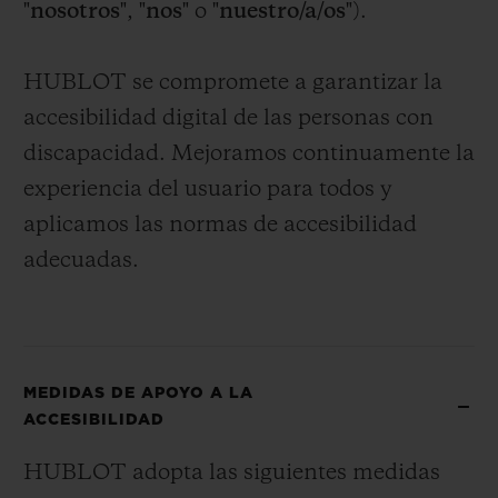
"
nosotros
", "
nos
" o "
nuestro/a/os
").
BIG BANG
BIG BANG
SPIRIT OF BIG
SUMMER MULTI-
PEACH CERAMIC
ESSENTIAL T
COLORED CERAMIC
EXCLUSIV
HUBLOT se compromete a garantizar la
ONLINE
accesibilidad digital de las personas con
SERVICIOS EXCLUSIVOS
discapacidad. Mejoramos continuamente la
experiencia del usuario para todos y
GARANTÍA 5+5
aplicamos las normas de accesibilidad
adecuadas.
HUBLOTISTA Y GARANTÍA AMPLIADA
ENTREGA PREVISTA
DEVOLUCIONES Y ENVÍOS GRATUITOS
MEDIDAS DE APOYO A LA
ACCESIBILIDAD
PAGO SEGURO
HUBLOT adopta las siguientes medidas
ESTUCHE DE REGALO