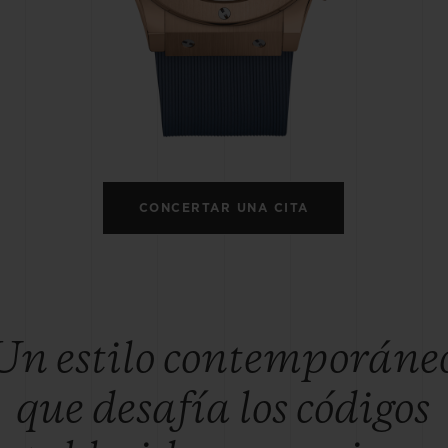
BIG BANG
SPIRIT OF 
PEACH CERAMIC
ESSENTIA
EXCLUSIVO
BLOTISTA Y
ENTREGA PREVISTA
DEVOLUCIONES Y
NTÍA AMPLIADA
ENVÍOS GRATUITO
CONCERTAR UNA CITA
ONTACTO
ENCO
Un estilo contemporáne
que desafía los códigos