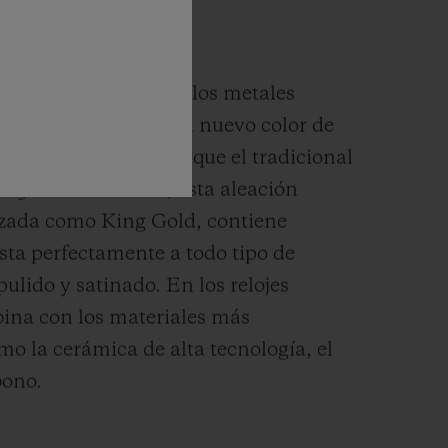
GOLD
usión y alquimista de los metales
ot ha desarrollado un nuevo color de
a un tono más cálido que el tradicional
es 5N. En concreto, esta aleación
izada como King Gold, contiene
esta perfectamente a todo tipo de
pulido y satinado.
En los relojes
ina con los materiales más
mo la cerámica de alta tecnología, el
bono.