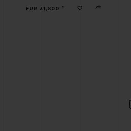
BIG BANG
•
EUR 31,800
SUMMER MULTI-COLORED
CERAMIC
SERVICIOS EXCLUSIVOS
GARANTÍA 5+5
HU
GARA
C