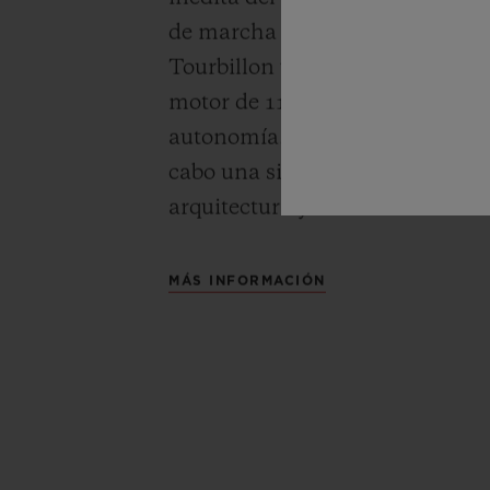
de marcha exclusiva de los cali
Tourbillon y MP-11. El enfoque 
motor de 11 barriletes MP-05, d
autonomía. En su "Arte de la Fu
cabo una simbiosis perfecta ent
arquitectura y diseño.
MÁS INFORMACIÓN