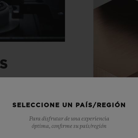
S
hasta en el corazón del
SELECCIONE UN PAÍS/REGIÓN
on conceptos relojeros
ado toda una gama de
Para disfrutar de una experiencia
óptima, confirme su país/región
s. La arquitectura
Materiales
co Unico. La reserva