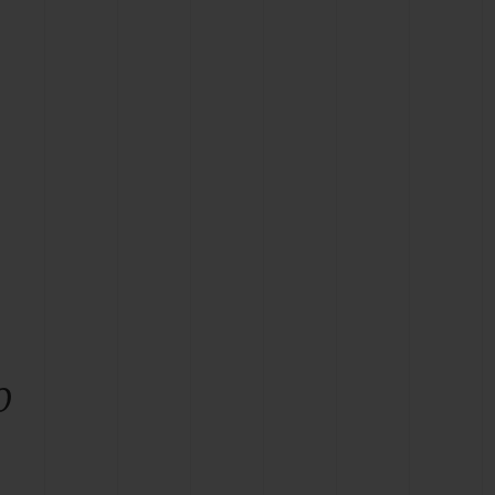
BIG BANG
BIG BANG
L TAUPE
RELOADED ALL BLACK
 ONLINE
PAGO SEGURO
ESTUCHE DE REGALO
S
NTRAR UNA BOUTIQUE
o