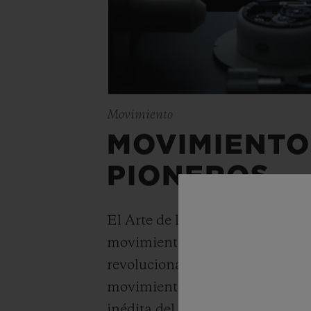
Movimiento
MOVIMIENTO
PIONEROS
El Arte de la Fusión se expresa 
movimiento. Relojes sencillos c
revolucionarios: Hublot ha cre
movimientos manufactura único
inédita del cronógrafo automáti