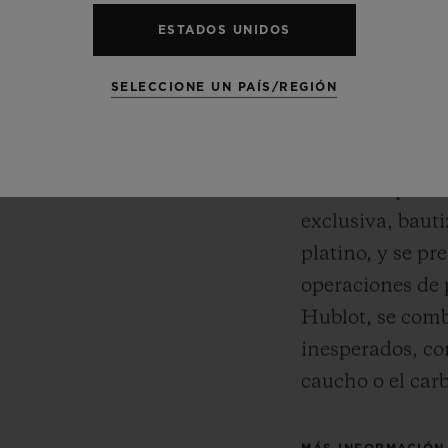
KING 
bres Meca-10,
ESTADOS UNIDOS
revolucionario del
SELECCIONE UN PAÍS/REGIÓN
Maestro de la f
otado de 50 días de
preciosos, Hubl
sión", Hublot lleva a
oro que present
re funcionalidad,
oro de 18 quilat
exclusiva, baut
platino, y se pr
operaciones de 
Hublot, se comb
inesperados, co
caucho o el car