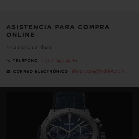
Haga que su compra sea aún más especial con nuestro
estuche de regalo gratuito
ASISTENCIA PARA COMPRA
ONLINE
Para cualquier duda:
+41 22 990 99 80
TELÉFONO
eboutique@hublot.com
CORREO ELECTRÓNICO