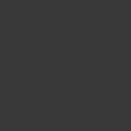
BIG BANG
BIG BANG
SPIRIT OF BIG
SUMMER MULTI-
PEACH CERAMIC
ESSENTIAL T
COLORED CERAMIC
EXCLUSIV
ONLINE
SERVICIOS EXCLUSIVOS
GARANTÍA 5+5
HUBLOTISTA Y GARANTÍA AMPLIADA
ENTREGA PREVISTA
DEVOLUCIONES Y ENVÍOS GRATUITOS
PAGO SEGURO
ESTUCHE DE REGALO