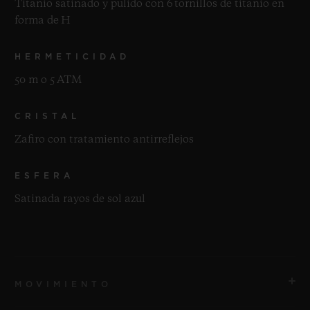
Titanio satinado y pulido con 6 tornillos de titanio en
forma de H
HERMETICIDAD
50 m o 5 ATM
CRISTAL
Zafiro con tratamiento antirreflejos
ESFERA
Satinada rayos de sol azul
MOVIMIENTO