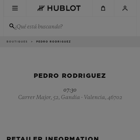
Skip
to
main
content
¿Qué está buscando?
Ruta
BOUTIQUES
PEDRO RODRIGUEZ
BÚSQUEDA RECIENTE
de
navegación
No hay búsquedas recientes
NOVEDADES
PEDRO RODRIGUEZ
07:30
Carrer Major, 52, Gandia - Valencia, 46702
RETAILER INFORMATION