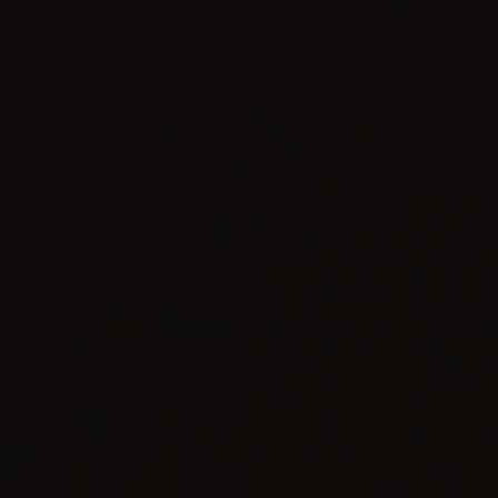
BIG BANG
BIG BANG
SPIRIT OF BIG
SUMMER MULTI-
PEACH CERAMIC
ESSENTIAL T
COLORED CERAMIC
EXCLUSIV
ONLINE
SERVICIOS EXCLUSIVOS
GARANTÍA 5+5
HUBLOTISTA Y GARANTÍA AMPLIADA
ENTREGA PREVISTA
DEVOLUCIONES Y ENVÍOS GRATUITOS
PAGO SEGURO
ESTUCHE DE REGALO