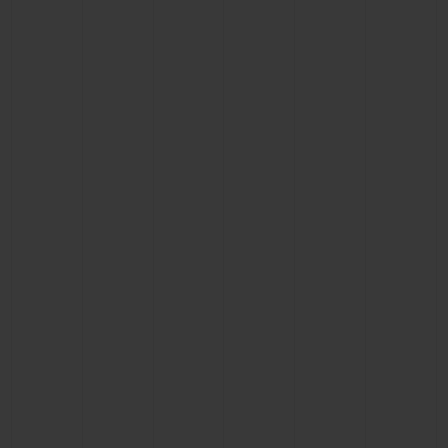
BIG BANG
BIG BANG
SPIRIT OF BIG
SUMMER MULTI-
PEACH CERAMIC
ESSENTIAL T
COLORED CERAMIC
EXCLUSIV
ONLINE
SERVICIOS EXCLUSIVOS
GARANTÍA 5+5
HUBLOTISTA Y GARANTÍA AMPLIADA
ENTREGA PREVISTA
DEVOLUCIONES Y ENVÍOS GRATUITOS
PAGO SEGURO
ESTUCHE DE REGALO