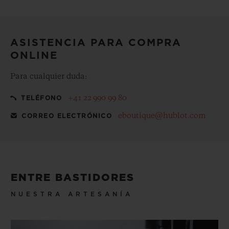
Haga que su compra sea aún más especial con nuestro
estuche de regalo gratuito
ASISTENCIA PARA COMPRA
ONLINE
Para cualquier duda:
+41 22 990 99 80
TELÉFONO
eboutique@hublot.com
CORREO ELECTRÓNICO
ENTRE BASTIDORES
NUESTRA ARTESANÍA