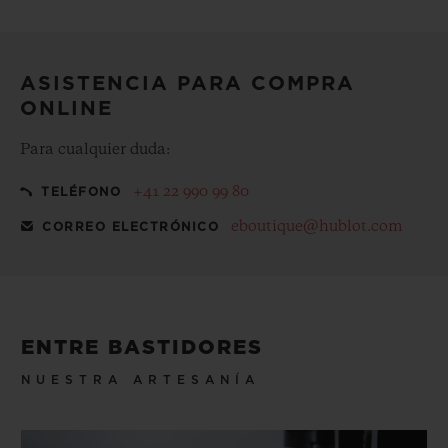
Haga que su compra sea aún más especial con nuestro
estuche de regalo gratuito
ASISTENCIA PARA COMPRA
ONLINE
Para cualquier duda:
+41 22 990 99 80
TELÉFONO
eboutique@hublot.com
CORREO ELECTRÓNICO
ENTRE BASTIDORES
NUESTRA ARTESANÍA