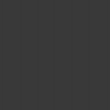
BIG BANG
BIG BANG
SPIRIT OF BIG
SUMMER MULTI-
PEACH CERAMIC
ESSENTIAL T
COLORED CERAMIC
EXCLUSIV
ONLINE
SERVICIOS EXCLUSIVOS
GARANTÍA 5+5
HUBLOTISTA Y GARANTÍA AMPLIADA
ENTREGA PREVISTA
DEVOLUCIONES Y ENVÍOS GRATUITOS
PAGO SEGURO
ESTUCHE DE REGALO