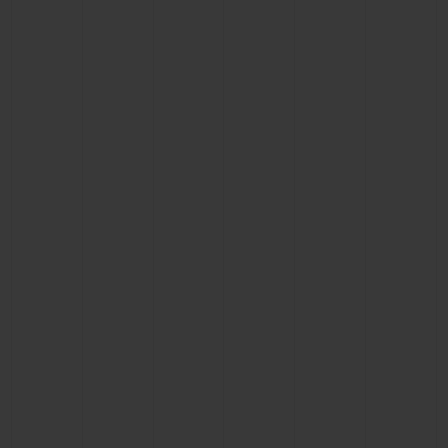
BIG BANG
BIG BANG
SPIRIT OF BIG
SUMMER MULTI-
PEACH CERAMIC
ESSENTIAL T
COLORED CERAMIC
EXCLUSIV
ONLINE
SERVICIOS EXCLUSIVOS
GARANTÍA 5+5
HUBLOTISTA Y GARANTÍA AMPLIADA
ENTREGA PREVISTA
DEVOLUCIONES Y ENVÍOS GRATUITOS
PAGO SEGURO
ESTUCHE DE REGALO