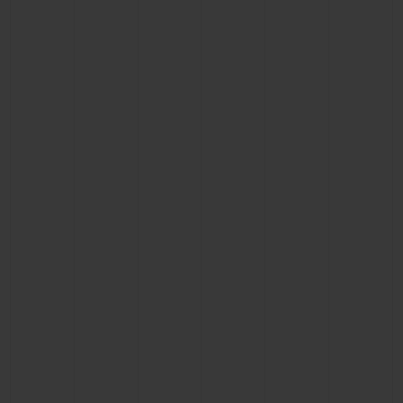
BIG BANG
BIG BANG
SPIRIT OF BIG
SUMMER MULTI-
PEACH CERAMIC
ESSENTIAL T
COLORED CERAMIC
EXCLUSIV
ONLINE
SERVICIOS EXCLUSIVOS
GARANTÍA 5+5
HUBLOTISTA Y GARANTÍA AMPLIADA
ENTREGA PREVISTA
DEVOLUCIONES Y ENVÍOS GRATUITOS
PAGO SEGURO
ESTUCHE DE REGALO