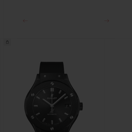
Cierre de hebilla desplegable de oro King de 18 quilates
y acero inoxidable con tratamiento PVD negro