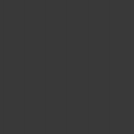
BIG BANG
BIG BANG
SPIRIT OF BIG
SUMMER MULTI-
PEACH CERAMIC
ESSENTIAL T
COLORED CERAMIC
EXCLUSIV
ONLINE
SERVICIOS EXCLUSIVOS
GARANTÍA 5+5
HUBLOTISTA Y GARANTÍA AMPLIADA
ENTREGA PREVISTA
DEVOLUCIONES Y ENVÍOS GRATUITOS
PAGO SEGURO
ESTUCHE DE REGALO