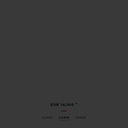
•
EUR 14,100
45MM
42MM
38MM