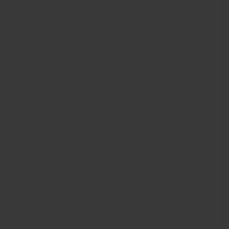
BIG BANG
BIG BANG
SPIRIT OF BIG
SUMMER MULTI-
PEACH CERAMIC
ESSENTIAL T
COLORED CERAMIC
EXCLUSIV
ONLINE
SERVICIOS EXCLUSIVOS
GARANTÍA 5+5
HUBLOTISTA Y GARANTÍA AMPLIADA
ENTREGA PREVISTA
DEVOLUCIONES Y ENVÍOS GRATUITOS
PAGO SEGURO
ESTUCHE DE REGALO