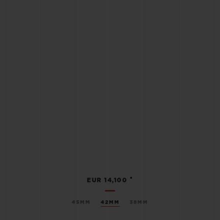
•
EUR 14,100
45MM
42MM
38MM