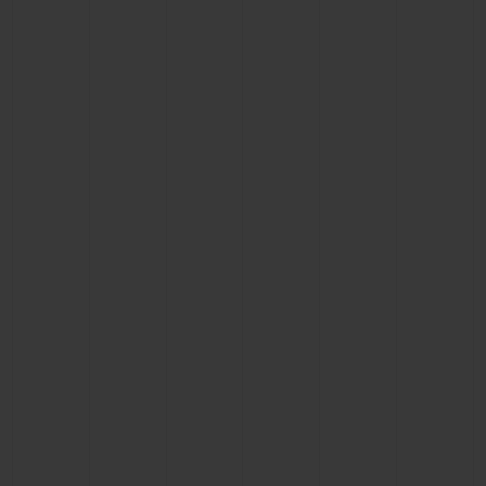
BIG BANG
BIG BANG
SPIRIT OF BIG
SUMMER MULTI-
PEACH CERAMIC
ESSENTIAL T
COLORED CERAMIC
EXCLUSIV
ONLINE
SERVICIOS EXCLUSIVOS
GARANTÍA 5+5
HUBLOTISTA Y GARANTÍA AMPLIADA
ENTREGA PREVISTA
DEVOLUCIONES Y ENVÍOS GRATUITOS
PAGO SEGURO
ESTUCHE DE REGALO