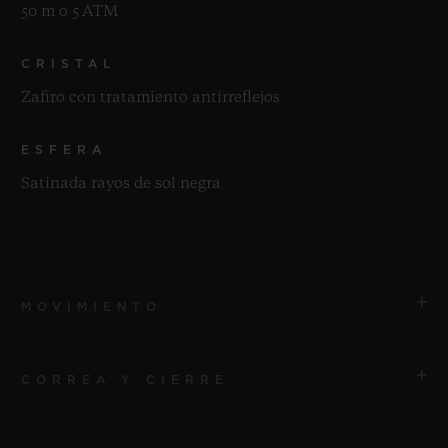
50 m o 5 ATM
CRISTAL
Zafiro con tratamiento antirreflejos
ESFERA
Satinada rayos de sol negra
MOVIMIENTO
CORREA Y CIERRE
MOVIMIENTO
HUB1110 Movimiento automático