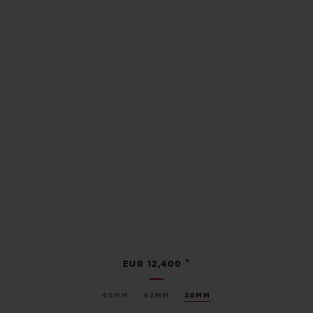
•
EUR 12,400
45MM
42MM
38MM