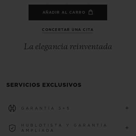
AÑADIR AL CARRO
CONCERTAR UNA CITA
La elegancia reinventada
SERVICIOS EXCLUSIVOS
+
GARANTÍA 5+5
Todos los relojes adquiridos a partir del 1 de enero de 2026
HUBLOTISTA Y GARANTÍA
+
se benefician de una garantía internacional de 5 años.
AMPLIADA