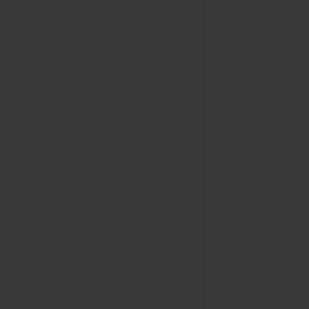
BIG BANG
BIG BANG
SPIRIT OF BIG
SUMMER MULTI-
PEACH CERAMIC
ESSENTIAL T
COLORED CERAMIC
EXCLUSIV
ONLINE
SERVICIOS EXCLUSIVOS
GARANTÍA 5+5
HUBLOTISTA Y GARANTÍA AMPLIADA
ENTREGA PREVISTA
DEVOLUCIONES Y ENVÍOS GRATUITOS
PAGO SEGURO
ESTUCHE DE REGALO