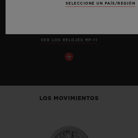
SELECCIONE UN PAÍS/REGIÓN
VER LOS RELOJES MP-11
LOS MOVIMIENTOS
BIG BANG
TOURBILLON CHRONOGRAPH
CATHEDRAL MINUTE
REPEATER POLISHED
TITANIUM 45 MM