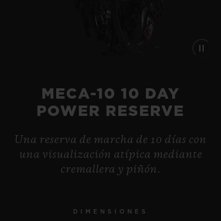
MECA-10 10 DAY
POWER RESERVE
Una reserva de marcha de 10 días con
BIG BANG
una visualización atípica mediante
UNICO KING GOLD
CERAMIC 44 MM
cremallera y piñón.
BIG BANG
•
MECA-10 TITANIUM 42
EUR 44,800
MM
DIMENSIONES