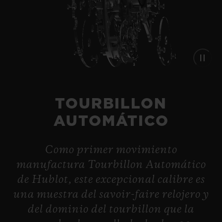
TOURBILLON
SQUARE BANG
AUTOMÁTICO
UNICO KING GOLD
CERAMIC 42 MM
Como primer movimiento
manufactura Tourbillon Automático
BIG BANG
•
EUR 44,800
de Hublot, este excepcional calibre es
MECA-10 FROSTED
una muestra del savoir-faire relojero y
CARBON 42 MM
del dominio del tourbillon que la
BIG BANG