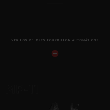
VER LOS RELOJES TOURBILLON AUTOMÁTICOS
BIG BANG
MECA-10 BLACK MAGIC
45 MM
•
EUR 27,000
MP-11