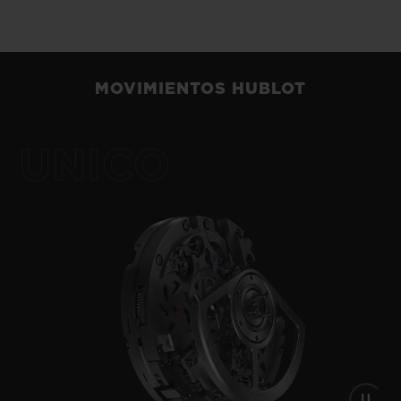
exclusiva de los calibres Meca-10,
Tourbillon y MP-11. El enfoque
revolucionario del motor de 11 barriletes
MOVIMIENTOS HUBLOT
MP-05, dotado de 50 días de autonomía. En
su "Arte de la Fusión", Hublot lleva a cabo
UNICO
una simbiosis perfecta entre funcionalidad,
arquitectura y diseño.