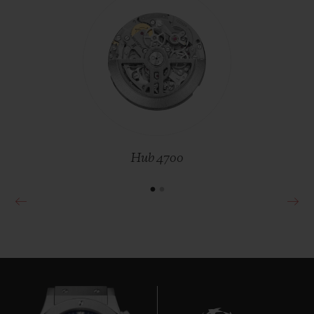
EXCEPTIONAL TIMEPIECES
MP-11 14-DAY POWER RESERVE
BLACK SAPPHIRE 45 MM
BIG BANG
TOURBILLON AUTOMATIC
•
EUR 130,000
TITANIUM CERAMIC 44 MM
Hub 4700
•
EUR 116,000