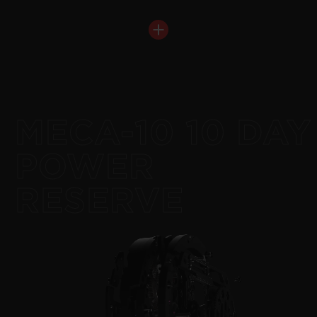
BIG BANG
RELOADED ALL BLACK
44 MM
MECA-10 10 DAY
•
EUR 24,700
POWER
RESERVE