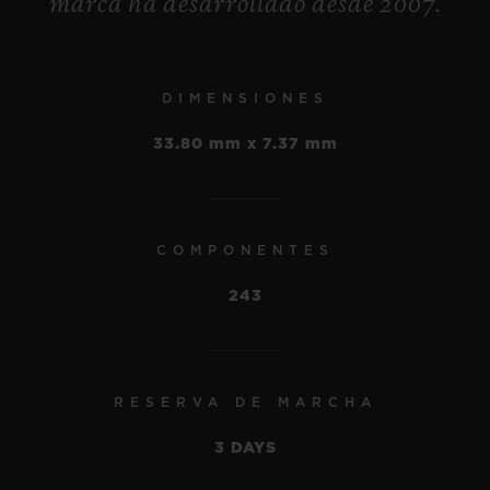
marca ha desarrollado desde 2007.
•
MECA-10 TITANIUM 45
EUR 29,400
MM
DIMENSIONES
•
EUR 24,700
33.80 mm x 7.37 mm
COMPONENTES
243
RESERVA DE MARCHA
3 DAYS