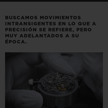
BIG BANG
BIG BANG
SPIRIT OF BIG
SUMMER MULTI-
PEACH CERAMIC
ESSENTIAL T
COLORED CERAMIC
EXCLUSIV
BUSCAMOS MOVIMIENTOS
ONLINE
INTRANSIGENTES EN LO QUE A
PRECISIÓN SE REFIERE, PERO
SERVICIOS EXCLUSIVOS
MUY ADELANTADOS A SU
ÉPOCA.
GARANTÍA 5+5
HUBLOTISTA Y GARANTÍA AMPLIADA
ENTREGA PREVISTA
DEVOLUCIONES Y ENVÍOS GRATUITOS
PAGO SEGURO
ESTUCHE DE REGALO