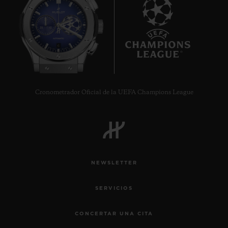
6
Cronometrador Oficial de la UEFA Champions League
NEWSLETTER
BIG BANG
SERVICIOS
TOURBILLON AUTOMATIC KING
GOLD CARBON 44 MM
CONCERTAR UNA CITA