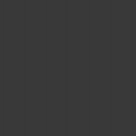
BIG BANG
BIG BANG
SPIRIT OF BIG
SUMMER MULTI-
PEACH CERAMIC
ESSENTIAL T
COLORED CERAMIC
EXCLUSIV
ONLINE
SERVICIOS EXCLUSIVOS
GARANTÍA 5+5
HUBLOTISTA Y GARANTÍA AMPLIADA
ENTREGA PREVISTA
DEVOLUCIONES Y ENVÍOS GRATUITOS
PAGO SEGURO
ESTUCHE DE REGALO