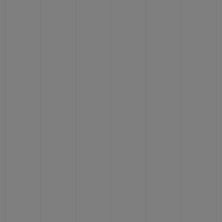
BIG BANG
BIG BANG
SPIRIT OF BIG
SUMMER MULTI-
PEACH CERAMIC
ESSENTIAL T
COLORED CERAMIC
EXCLUSIV
ONLINE
SERVICIOS EXCLUSIVOS
GARANTÍA 5+5
HUBLOTISTA Y GARANTÍA AMPLIADA
ENTREGA PREVISTA
DEVOLUCIONES Y ENVÍOS GRATUITOS
PAGO SEGURO
ESTUCHE DE REGALO