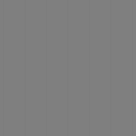
BIG BANG
BIG BANG
SPIRIT OF BIG
SUMMER MULTI-
PEACH CERAMIC
ESSENTIAL T
COLORED CERAMIC
EXCLUSIV
ONLINE
SERVICIOS EXCLUSIVOS
GARANTÍA 5+5
HUBLOTISTA Y GARANTÍA AMPLIADA
ENTREGA PREVISTA
DEVOLUCIONES Y ENVÍOS GRATUITOS
PAGO SEGURO
ESTUCHE DE REGALO