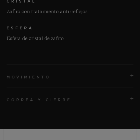
CRISTAL
Zafiro con tratamiento antirreflejos
ESFERA
Esfera de cristal de zafiro
MOVIMIENTO
CORREA Y CIERRE
MOVIMIENTO
HUB1280 UNICO Manufactura Cronógrafo automático
Movimiento flyback con rueda de pilares
CORREA
Correas estructuradas transparentes con rayas