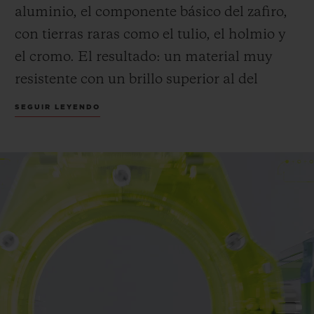
aluminio, el componente básico del zafiro,
con tierras raras como el tulio, el holmio y
el cromo. El resultado: un material muy
resistente con un brillo superior al del
zafiro.
SEGUIR LEYENDO
Hublot sigue explorando el SAXEM, un
material utilizado principalmente en
satélites y en determinados láseres, que
permite a la Manufactura obtener tonos
translúcidos inéditos, entre ellos el amarillo
neón. Una primicia para Hublot y para la
relojería.