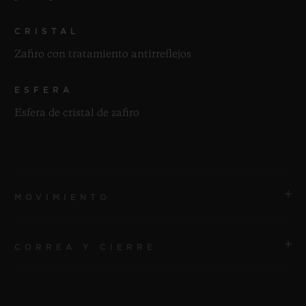
CRISTAL
Zafiro con tratamiento antirreflejos
ESFERA
Esfera de cristal de zafiro
MOVIMIENTO
CORREA Y CIERRE
MOVIMIENTO
HUB6035 Movimiento Manufactura Tourbillon
Automático