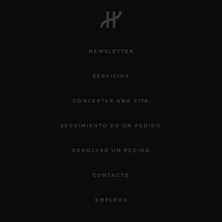
BIG BANG
BIG BANG
SPIRIT OF BIG
SUMMER MULTI-
PEACH CERAMIC
ESSENTIAL T
COLORED CERAMIC
EXCLUSIV
ONLINE
NEWSLETTER
SERVICIOS EXCLUSIVOS
SERVICIOS
GARANTÍA 5+5
CONCERTAR UNA CITA
HUBLOTISTA Y GARANTÍA AMPLIADA
SEGUIMIENTO DE UN PEDIDO
ENTREGA PREVISTA
DEVOLVER UN PEDIDO
DEVOLUCIONES Y ENVÍOS GRATUITOS
CONTACTO
PAGO SEGURO
EMPLEOS
ESTUCHE DE REGALO