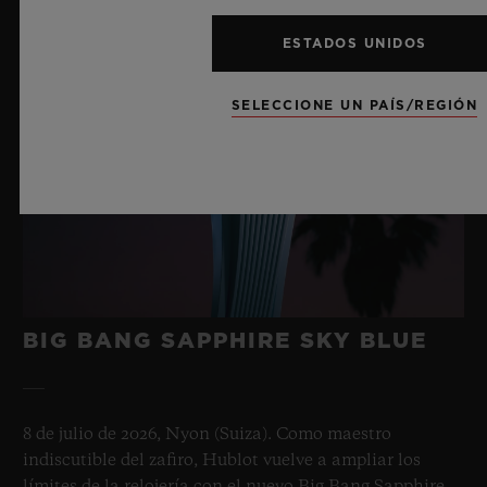
ESTADOS UNIDOS
SELECCIONE UN PAÍS/REGIÓN
BIG BANG SAPPHIRE SKY BLUE
8 de julio de 2026, Nyon (Suiza). Como maestro
indiscutible del zafiro, Hublot vuelve a ampliar los
límites de la relojería con el nuevo Big Bang Sapphire