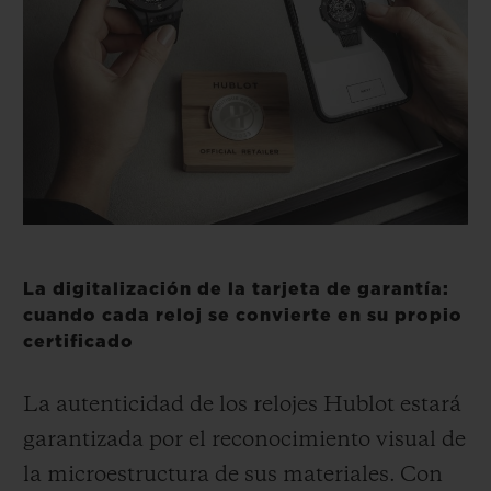
BIG BANG
BIG BANG
SPIRIT OF BIG
SUMMER MULTI-
PEACH CERAMIC
ESSENTIAL T
COLORED CERAMIC
EXCLUSIV
ONLINE
SERVICIOS EXCLUSIVOS
GARANTÍA 5+5
HUBLOTISTA Y GARANTÍA AMPLIADA
La digitalización de la tarjeta de garantía:
cuando cada reloj se convierte en su propio
ENTREGA PREVISTA
certificado
DEVOLUCIONES Y ENVÍOS GRATUITOS
La autenticidad de los
relojes Hublot estará
PAGO SEGURO
garantizada por el reconocimiento visual de
la microestructura de sus materiales.
Con
ESTUCHE DE REGALO