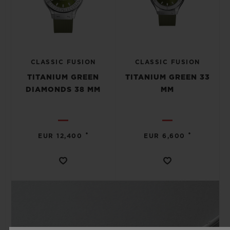
CLASSIC FUSION
CLASSIC FUSION
TITANIUM GREEN
TITANIUM GREEN 33
DIAMONDS 38 MM
MM
•
•
EUR 12,400
EUR 6,600