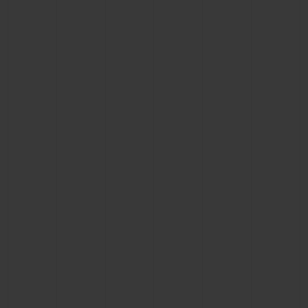
BIG BANG
BIG BANG
SPIRIT OF BIG
SUMMER MULTI-
PEACH CERAMIC
ESSENTIAL T
COLORED CERAMIC
EXCLUSIV
ONLINE
SERVICIOS EXCLUSIVOS
GARANTÍA 5+5
HUBLOTISTA Y GARANTÍA AMPLIADA
ENTREGA PREVISTA
DEVOLUCIONES Y ENVÍOS GRATUITOS
PAGO SEGURO
ESTUCHE DE REGALO