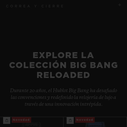
CORREA Y CIERRE
MOVIMIENTO
HUB1280 UNICO Manufactura Cronógrafo automático
Movimiento flyback con rueda de pilares
CORREA
Correa de caucho negro y tejido verde oscuro con
RESERVA DE MARCHA
pespuntes especiales en H. Correa adicional: Correa de
72 horas aproximadamente
EXPLORE LA
caucho negro estructurado con rayas.
COLECCIÓN BIG BANG
CIERRE
RELOADED
Cierre de hebilla desplegable de cerámica negra y
titanio con plaqué negro
Durante 20 años, el Hublot Big Bang ha desafiado
las convenciones y redefinido la relojería de lujo a
través de una innovación intrépida.
Novedad
Novedad