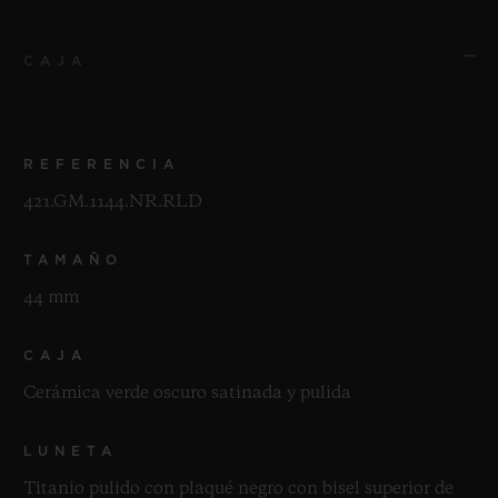
CAJA
REFERENCIA
421.GM.1144.NR.RLD
TAMAÑO
44 mm
CAJA
Cerámica verde oscuro satinada y pulida
LUNETA
Titanio pulido con plaqué negro con bisel superior de