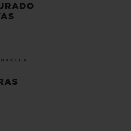
URADO
YAS
 MARCHA
RAS