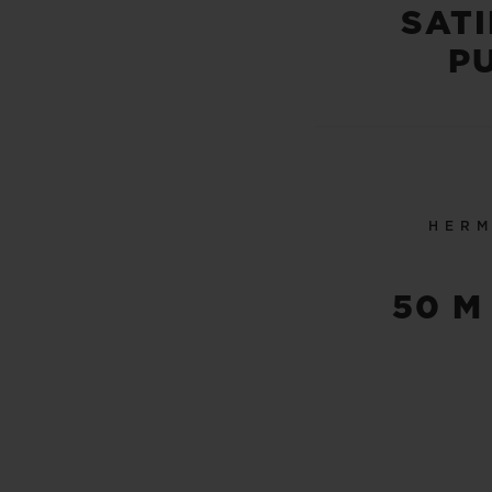
SAT
P
HERM
50 M