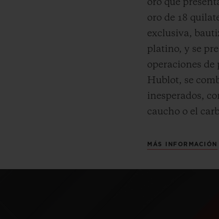
oro que present
oro de 18 quilat
exclusiva, baut
platino, y se pr
operaciones de 
Hublot, se comb
inesperados, co
caucho o el car
MÁS INFORMACIÓN