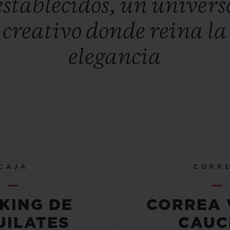
establecidos, un univers
creativo donde reina la
elegancia
CAJA
CORR
KING DE
CORREA 
UILATES
CAUC