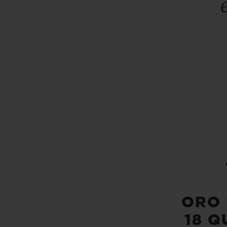
ORO 
18 Q