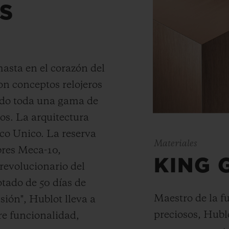
S
hasta en el corazón del
on conceptos relojeros
ado toda una gama de
s. La arquitectura
co Unico. La reserva
Materiales
bres Meca-10,
KING 
revolucionario del
otado de 50 días de
Maestro de la f
sión", Hublot lleva a
preciosos, Hubl
re funcionalidad,