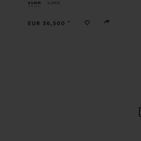
45MM
42MM
BIG BANG
SUMMER MULTI-COLORED
CERAMIC
•
EUR 36,500
SERVICIOS EXCLUSIVOS
GARANTÍA 5+5
HU
GARA
C