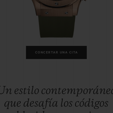
BIG BANG
SPIRIT OF 
PEACH CERAMIC
ESSENTIA
EXCLUSIVO
BLOTISTA Y
ENTREGA PREVISTA
DEVOLUCIONES Y
NTÍA AMPLIADA
ENVÍOS GRATUITO
CONCERTAR UNA CITA
ONTACTO
ENCO
Un estilo contemporáne
que desafía los códigos