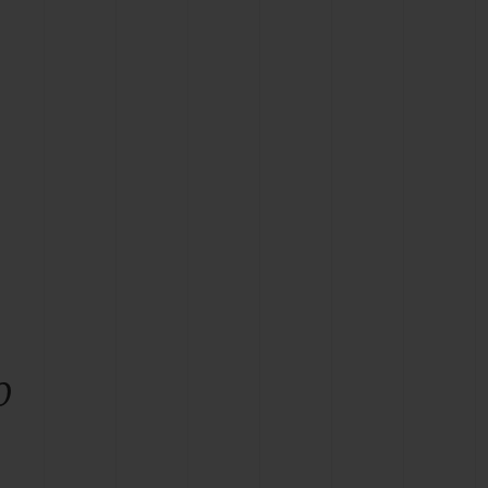
BIG BANG
BIG BANG
L TAUPE
RELOADED ALL BLACK
 ONLINE
PAGO SEGURO
ESTUCHE DE REGALO
S
NTRAR UNA BOUTIQUE
o