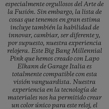
especialmente
orgullosos
del
Arte
de
la
Fusión.
Sin
embargo,
la
lista
de
cosas
que
tenemos
en
gran
estima
incluye
también
la
habilidad
de
innovar,
cambiar,
ser
diferente
y,
por
supuesto,
nuestra
experiencia
relojera.
Este
Big
Bang
Millennial
Pink
que
hemos
creado
con
Lapo
Elkann
de
Garage
Italia
es
totalmente
compatible
con
esta
visión
vanguardista.
Nuestra
experiencia
en
la
tecnología
de
materiales
nos
ha
permitido
crear
un
color
único
para
este
reloj,
el