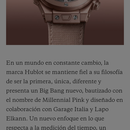
BIG BANG
BIG BANG
SPIRIT OF BIG
SUMMER MULTI-
PEACH CERAMIC
ESSENTIAL T
COLORED CERAMIC
EXCLUSIV
ONLINE
SERVICIOS EXCLUSIVOS
GARANTÍA 5+5
En un mundo en constante cambio, la
HUBLOTISTA Y GARANTÍA AMPLIADA
marca Hublot se mantiene fiel a su filosofía
de ser la primera, única, diferente y
ENTREGA PREVISTA
presenta un Big Bang nuevo, bautizado con
DEVOLUCIONES Y ENVÍOS GRATUITOS
el nombre de Millennial Pink y diseñado en
colaboración con Garage Italia y Lapo
PAGO SEGURO
Elkann. Un nuevo enfoque en lo que
respecta a la medición del tiempo, un
ESTUCHE DE REGALO