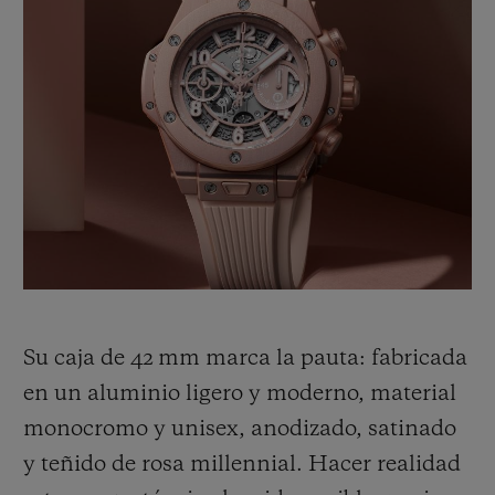
agradable. Una visión joven y fresca, llena
de sustancia, que redefine el estilo.
Esta ilustración cromática de una nueva
era no podía escapársele a Lapo Elkann,
fundador y director
creativo
de Garage
Italia, ni a su equipo. Esta forma de pensar,
compartida por Hublot y su socio Garage
Italia, es la que ha dado origen al Big Bang
Millennial Pink.
Su caja de 42 mm marca la pauta: fabricada
en un aluminio ligero y moderno, material
monocromo y unisex, anodizado, satinado
y teñido de rosa mi
l
le
n
nial. Hacer realidad