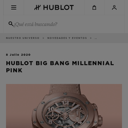
Skip
to
main
content
¿Qué está buscando?
Ruta
NUESTRO UNIVERSO
NOVEDADES Y EVENTOS
..
BÚSQUEDA RECIENTE
de
navegación
No hay búsquedas recientes
8 Julio 2020
HUBLOT BIG BANG MILLENNIAL
NOVEDADES
PINK