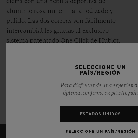
cierra con una hebilla deportiva de
aluminio rosa mil
l
e
n
nial anodizado y
pulido. Las dos correas son fácilmente
intercambiables gracias al exclusivo
sistema patentado One Click de Hublot.
Transgresor, creador de nuevos códigos
SELECCIONE UN
para el lujo tradicional, el Big Bang
PAÍS/REGIÓN
Millennial Pink
producido en colaboración
Para disfrutar de una experienc
con Garage Italia
se encontrará disponible
óptima, confirme su país/región
únicamente en una edición limitada muy
exclusiva de 200 relojes.
ESTADOS UNIDOS
SELECCIONE UN PAÍS/REGIÓN