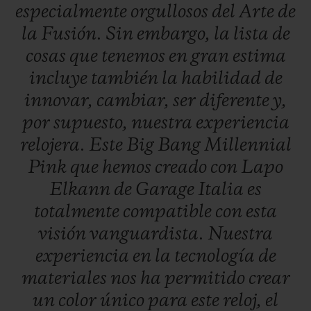
especialmente
orgullosos
del
Arte
de
la
Fusión.
Sin
embargo,
la
lista
de
cosas
que
tenemos
en
gran
estima
incluye
también
la
habilidad
de
innovar,
cambiar,
ser
diferente
y,
por
supuesto,
nuestra
experiencia
relojera.
Este
Big
Bang
Millennial
Pink
que
hemos
creado
con
Lapo
Elkann
de
Garage
Italia
es
totalmente
compatible
con
esta
visión
vanguardista.
Nuestra
experiencia
en
la
tecnología
de
materiales
nos
ha
permitido
crear
un
color
único
para
este
reloj,
el