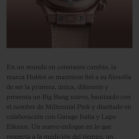
BIG BANG
BIG BANG
SPIRIT OF BIG
SUMMER MULTI-
PEACH CERAMIC
ESSENTIAL T
COLORED CERAMIC
EXCLUSIV
ONLINE
SERVICIOS EXCLUSIVOS
GARANTÍA 5+5
En un mundo en constante cambio, la
HUBLOTISTA Y GARANTÍA AMPLIADA
marca Hublot se mantiene fiel a su filosofía
de ser la primera, única, diferente y
ENTREGA PREVISTA
presenta un Big Bang nuevo, bautizado con
DEVOLUCIONES Y ENVÍOS GRATUITOS
el nombre de Millennial Pink y diseñado en
colaboración con Garage Italia y Lapo
PAGO SEGURO
Elkann. Un nuevo enfoque en lo que
respecta a la medición del tiempo, un
ESTUCHE DE REGALO