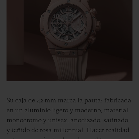
agradable. Una visión joven y fresca, llena
de sustancia, que redefine el estilo.
Esta ilustración cromática de una nueva
era no podía escapársele a Lapo Elkann,
fundador y director
creativo
de Garage
Italia, ni a su equipo. Esta forma de pensar,
compartida por Hublot y su socio Garage
Italia, es la que ha dado origen al Big Bang
Millennial Pink.
Su caja de 42 mm marca la pauta: fabricada
en un aluminio ligero y moderno, material
monocromo y unisex, anodizado, satinado
y teñido de rosa mi
l
le
n
nial. Hacer realidad