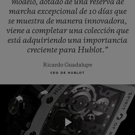
modelo,
dotado
de
una
reserva
de
marcha
excepcional
de
10
días
que
se
muestra
de
manera
innovadora,
viene
a
completar
una
colección
que
está
adquiriendo
una
importancia
creciente
para
Hublot.”
Ricardo Guadalupe
CEO DE HUBLOT