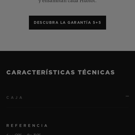
y ensamblan cada Hublot.
adquirido una maestría soberana. El
tercero, por su parte, se viste de titanio de
DESCUBRA LA GARANTÍA 5+5
grado 5 extremadamente robusto y ligero.
La correa, de caucho con textura estriada y
dotada de hebilla desplegable, ofrece una
resistencia óptima y un confort excelente
en la muñeca.
CARACTERÍSTICAS TÉCNICAS
CAJA
REFERENCIA