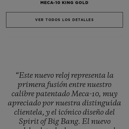
MECA-10 KING GOLD
VER TODOS LOS DETALLES
“Este
nuevo
reloj
representa
la
primera
fusión
entre
nuestro
calibre
patentado
Meca-10,
muy
apreciado
por
nuestra
distinguida
clientela,
y
el
icónico
diseño
del
Spirit
of
Big
Bang.
El
nuevo