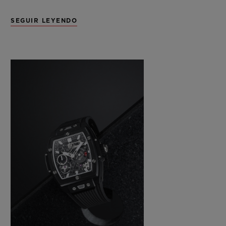
redondo HUB1201 Meca-10 (un
SEGUIR LEYENDO
movimiento que ya ha cosechado un
enorme éxito en numerosos modelos de la
serie Big Bang) con el diseño tipo «tonel»
del Spirit of Big Bang (una línea en pleno
auge en las colecciones de la marca),
Hublot no se contentaba con introducir tan
solo algunos pequeños cambios. Invocando
el espíritu del gran arte de la relojería, y
sabiendo que una caja con formato de tonel
debe contener necesariamente un calibre de
la misma forma, los ingenieros se
encargaron de revisar toda la construcción
del movimiento para que ocupara el nuevo