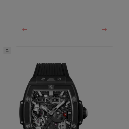
10 días
CIERRE
Cierre de hebilla desplegable de oro King de 18 quilates
y titanio con plaqué negro