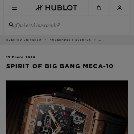
Skip
to
main
content
¿Qué está buscando?
Ruta
NUESTRO UNIVERSO
NOVEDADES Y EVENTOS
..
BÚSQUEDA RECIENTE
de
navegación
No hay búsquedas recientes
13 Enero 2020
SPIRIT OF BIG BANG MECA-10
NOVEDADES