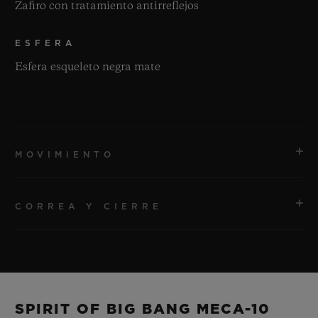
Zafiro con tratamiento antirreflejos
ESFERA
Esfera esqueleto negra mate
MOVIMIENTO
CORREA Y CIERRE
MOVIMIENTO
HUB1233 Cuerda manual Manufactura Movimiento
esqueleto con reserva de marcha
CORREA
Correas de caucho negro estructurado con rayas
RESERVA DE MARCHA
SPIRIT OF BIG BANG MECA-10