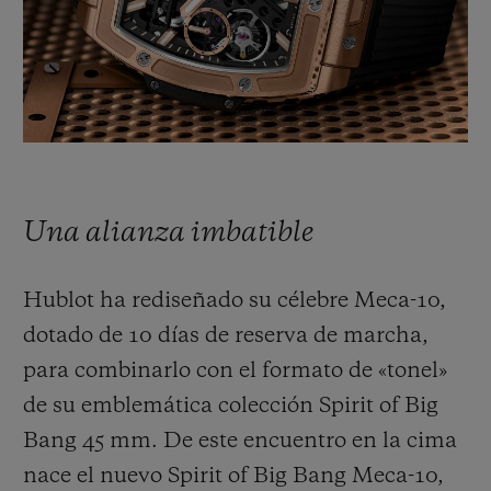
BIG BANG
BIG BANG
SPIRIT OF BIG
SUMMER MULTI-
PEACH CERAMIC
ESSENTIAL T
COLORED CERAMIC
EXCLUSIV
ONLINE
SERVICIOS EXCLUSIVOS
GARANTÍA 5+5
Una alianza imbatible
HUBLOTISTA Y GARANTÍA AMPLIADA
Hublot ha rediseñado su célebre Meca-10,
ENTREGA PREVISTA
dotado de 10 días de reserva de marcha,
para combinarlo con el formato de «tonel»
DEVOLUCIONES Y ENVÍOS GRATUITOS
de su emblemática colección Spirit of Big
PAGO SEGURO
Bang 45 mm. De este encuentro en la cima
nace el nuevo Spirit of Big Bang Meca-10,
ESTUCHE DE REGALO