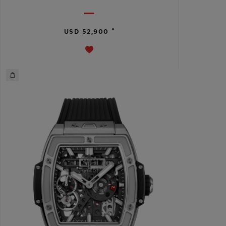
•
USD 52,900