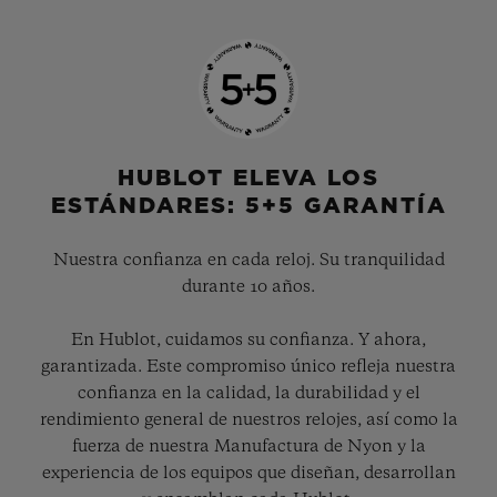
variaciones y combinaciones de materiales.
Este reloj completamente nuevo salido de
los talleres de la marca está disponible en
tres versiones con personalidades muy
marcadas. El primero, en King Gold de 18
HUBLOT ELEVA LOS
ESTÁNDARES: 5+5 GARANTÍA
quilates, una aleación exclusiva de oro y
platino que ofrece una nueva tonalidad de
Nuestra confianza en cada reloj. Su tranquilidad
oro rojo; el poder de su diseño se refuerza a
durante 10 años.
través de la alternancia de acabados
En Hublot, cuidamos su confianza. Y ahora,
microgranallados, satinados y pulidos, y de
garantizada. Este compromiso único refleja nuestra
las cavidades que adornan el bisel. La
confianza en la calidad, la durabilidad y el
segunda versión rinde homenaje a la
rendimiento general de nuestros relojes, así como la
fuerza de nuestra Manufactura de Nyon y la
cerámica negra de alta tecnología, un
experiencia de los equipos que diseñan, desarrollan
material futurista en el que Hublot ha