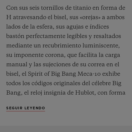
bruto con acabado satinado o pulido y otras
Con sus seis tornillos de titanio en forma de
con acabados oscuros. La visualización
H atravesando el bisel, sus «orejas» a ambos
central de las horas y minutos se completa
lados de la esfera, sus agujas e índices
con un pequeño segundero a las 9 h, junto
bastón perfectamente legibles y resaltados
al péndulo y la espiral, marcando el ritmo
mediante un recubrimiento luminiscente,
con precisión. Gracias a la reserva de
su imponente corona, que facilita la carga
marcha de 10 días de este reloj, Hublot ha
manual y las sujeciones de su correa en el
podido diseñar su mecanismo en modo
bisel, el Spirit of Big Bang Meca-10 exhibe
manual para complacer a quienes aman
todos los códigos originales del célebre Big
fusionarse con su reloj dotándolo
Bang, el reloj insignia de Hublot, con forma
periódicamente de impulso y energía.
de tonel. La construcción de la caja afirma
SEGUIR LEYENDO
asimismo con orgullo su filiación y su
identidad, con un inteligente principio de
«sándwich» que permite infinitas