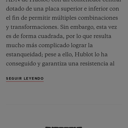
dotado de una placa superior e inferior con
el fin de permitir múltiples combinaciones
y transformaciones. Sin embargo, esta vez
es de forma cuadrada, por lo que resulta
mucho más complicado lograr la
estanqueidad; pese a ello, Hublot lo ha
conseguido y garantiza una resistencia al
agua hasta 100 metros de profundidad. La
SEGUIR LEYENDO
dimensión de la caja también es importante
para asegurar una ergonomía perfecta para
este nuevo modelo, cuya comodidad en la
muñeca se acerca mucho a la que ofrece el
Big Bang de 42 mm. Las similitudes con el
icono de la marca, por otra parte, son