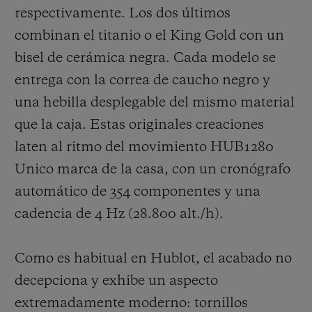
respectivamente. Los dos últimos
cerámica y el King Gold, por no mencionar
combinan el titanio o el King Gold con un
el célebre
acabado «All Black».
bisel de cerámica negra. Cada modelo se
entrega con la correa de caucho negro y
Además, una nueva correa con decoración
una hebilla desplegable del mismo material
de tipo «tableta de chocolate» refuerza aún
que la caja. Estas originales creaciones
más la identidad del Square Bang Unico.
laten al ritmo del movimiento HUB1280
Gracias a su sistema intercambiable (One
Unico marca de la casa, con un cronógrafo
Click), el usuario puede transformar el
look
automático de 354 componentes y una
de su reloj con un solo clic, para lo cual
cadencia de 4 Hz (28.800 alt./h).
dispone de una impresionante gama de
correas de caucho, de piel de caimán o,
Como es habitual en Hublot, el acabado no
próximamente, de cuero «soft touch».
decepciona y exhibe un aspecto
extremadamente moderno: tornillos