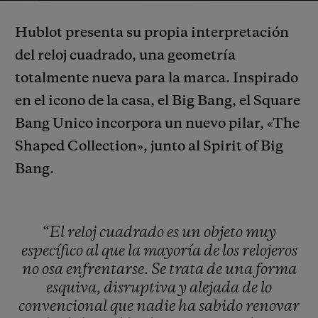
Video
Hublot presenta su propia interpretación
del reloj cuadrado, una geometría
totalmente nueva para la marca. Inspirado
en el icono de la casa, el Big Bang, el Square
CONTACTO
Bang Unico incorpora un nuevo pilar, «The
Shaped Collection», junto al Spirit of
Big
Bang.
“El
reloj
cuadrado
es
un
objeto
muy
ENCONTRAR UNA BOUTIQU
específico
al
que
la
mayoría
de
los
relojeros
no
osa
enfrentarse.
Se
trata
de
una
forma
esquiva,
disruptiva
y
alejada
de
lo
convencional
que
nadie
ha
sabido
renovar