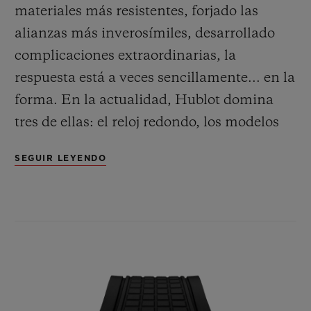
materiales más resistentes, forjado las
alianzas más inverosímiles, desarrollado
complicaciones extraordinarias, la
respuesta está a veces sencillamente... en la
forma. En la actualidad, Hublot domina
tres de ellas: el reloj redondo, los modelos
con forma de tonel y las «
master pieces
» o
SEGUIR LEYENDO
MP, que desafían todas las convenciones.
Hoy hace su aparición estelar una cuarta
forma: el cuadrado. Su geometría sedujo a
Hublot por los retos que impone. Para
empezar, el movimiento. Porque el
componente esencial de cualquier calibre es