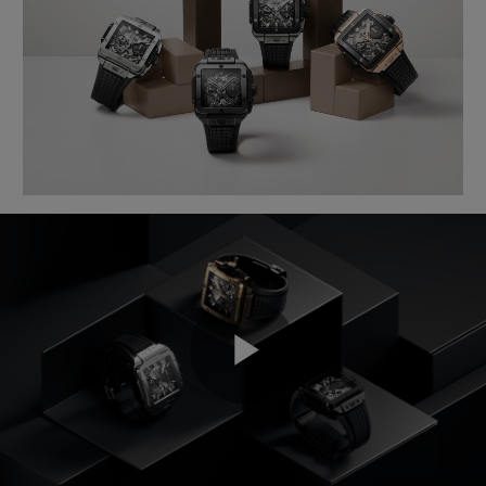
BIG BANG
BIG BANG
SPIRIT OF BIG
SUMMER MULTI-
PEACH CERAMIC
ESSENTIAL T
COLORED CERAMIC
EXCLUSIV
ONLINE
SERVICIOS EXCLUSIVOS
GARANTÍA 5+5
HUBLOTISTA Y GARANTÍA AMPLIADA
ENTREGA PREVISTA
DEVOLUCIONES Y ENVÍOS GRATUITOS
Play
PAGO SEGURO
ESTUCHE DE REGALO