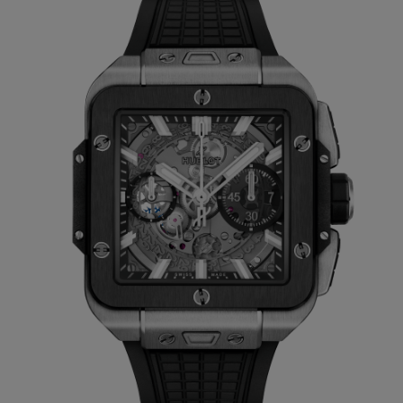
perceptibles en innumerables puntos.
En primer lugar tenemos la construcción
en sándwich de la esfera, que lo dota de
diferentes niveles de profundidad y de una
construcción altamente arquitectónica.
Esta esfera recupera asimismo en gran
medida el uso del zafiro para ofrecer una
vista despejada del movimiento Unico,
como le Big Bang, del que el Square Bang
Único toma también prestadas las agujas.
A continuación encontramos los seis
tornillos (funcionales) sobre el bisel,