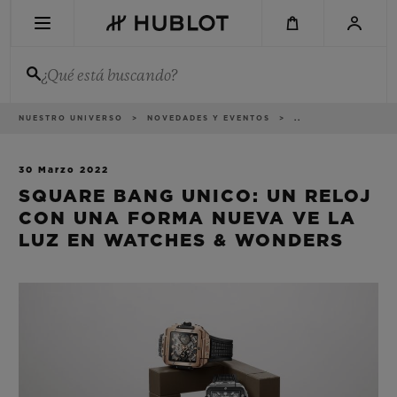
Skip
to
main
content
¿Qué está buscando?
Ruta
NUESTRO UNIVERSO
NOVEDADES Y EVENTOS
..
BÚSQUEDA RECIENTE
de
navegación
No hay búsquedas recientes
30 Marzo 2022
SQUARE BANG UNICO: UN RELOJ
NOVEDADES
CON UNA FORMA NUEVA VE LA
LUZ EN WATCHES & WONDERS