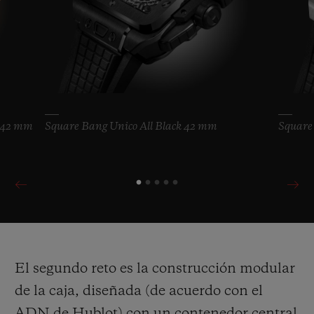
c 42 mm
Square Bang Unico All Black 42 mm
Square
El segundo reto es la construcción modular
de la caja, diseñada (de acuerdo con el
ADN de Hublot) con un contenedor central