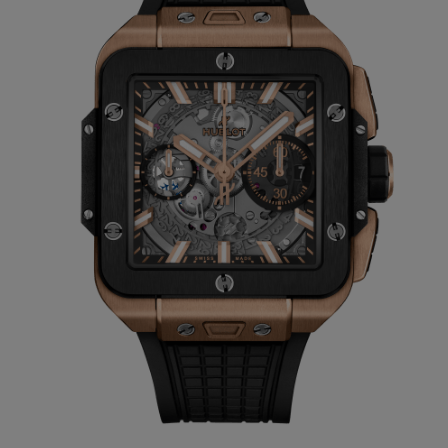
la rueda, que implica un movimiento, por
supuesto, redondo. En consecuencia, para
introducir de manera armoniosa un
movimiento redondo en una caja cuadrada
es necesario hacer un malabarismo muy
especial. Esta es la razón por la que la
mayor parte de los relojeros ocultan su
movimiento: para crear la ilusión de que
utilizan un movimiento de cuerda, o por no
haber sido capaces de encontrar una
estética coherente.
Hublot tomó la decisión radicalmente
opuesta: la marca no oculta nada de su