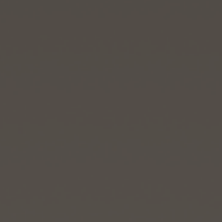
BIG BANG
BIG BANG
SPIRIT OF BIG
SUMMER MULTI-
PEACH CERAMIC
ESSENTIAL T
COLORED CERAMIC
EXCLUSIV
ONLINE
SERVICIOS EXCLUSIVOS
GARANTÍA 5+5
HUBLOTISTA Y GARANTÍA AMPLIADA
ENTREGA PREVISTA
DEVOLUCIONES Y ENVÍOS GRATUITOS
PAGO SEGURO
ESTUCHE DE REGALO