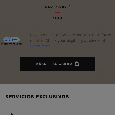
•
USD 14,900
32MM
Pay an estimated $827.78/mo. at 0.00% for 18
months. Check your eligibility at checkout.
Learn More
AÑADIR AL CARRO
SERVICIOS EXCLUSIVOS